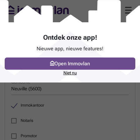
Gids van immokantoren in Neuville (5600)
Ontdek onze app!
Nieuwe app, nieuwe features!
ZOEK EEN PROFESSIONAL
Open Immovlan
Naam
Niet nu
Gemeente
Immokantoor
Notaris
Promotor