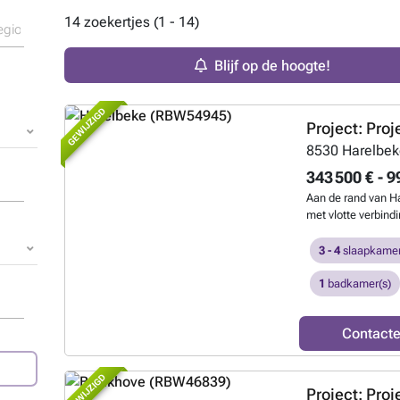
14 zoekertjes (1 - 14)
Blijf op de hoogte!
GEWIJZIGD
Project: Proj
8530
Harelbe
343 500 € - 9
Aan de rand van Ha
met vlotte verbindi
woonproject met 26
verkaveling breng
3 - 4
slaapkamer
ontspannen, resid
bereikbaarheid van
1
badkamer(s)
uitvalswegen. Hed
woningen, zowel h
Contact
volgens de huidig
technieken zoals 
en zonnepanelen. 
GEWIJZIGD
comfortabele en ene