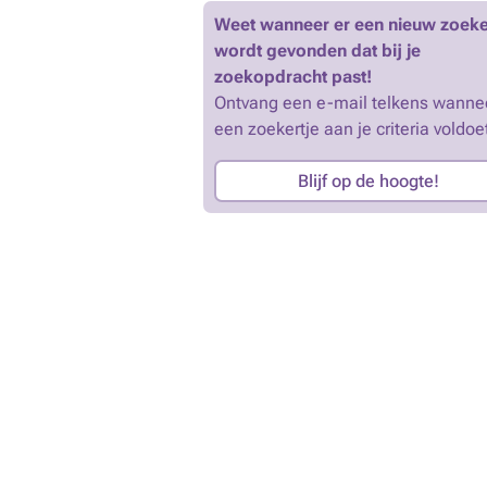
Weet wanneer er een nieuw zoeke
wordt gevonden dat bij je
zoekopdracht past!
Ontvang een e-mail telkens wanne
een zoekertje aan je criteria voldoe
Blijf op de hoogte!