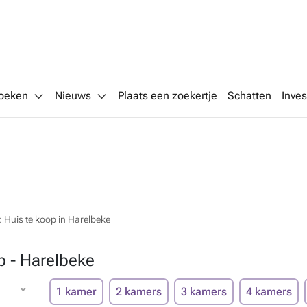
oeken
Nieuws
Plaats een zoekertje
Schatten
Inves
Huis te koop in Harelbeke
p - Harelbeke
1 kamer
2 kamers
3 kamers
4 kamers