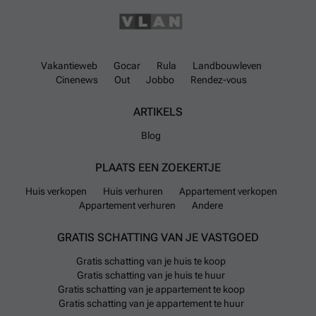
Qua prijzen variëren koopwoningen fors: je kunt er
terecht vanaf ongeveer €249.000 tot boven €800.000
waarbij het gemiddelde rond €498.667 ligt. Voor wie
Vakantieweb
Gocar
Rula
Landbouwleven
dagelijks reist is er een uitstekende aansluiting op
Cinenews
Out
Jobbo
Rendez-vous
snelwegen als A13/E313 vlakbij waardoor Antwerpen
ARTIKELS
eenvoudig bereikbaar is.
Blog
Openbaar vervoer wordt verzorgd door elf buslijnen die
verbinding bieden naar Herentals, Geel en Leuven
PLAATS EEN ZOEKERTJE
onder andere. In Olen vind je ook meerdere
Huis verkopen
Huis verhuren
Appartement verkopen
supermarkten zoals Albert Heijn of Delhaize om
Appartement verhuren
Andere
boodschappen te doen naast basisscholen en
kinderopvangfaciliteiten; middelbare scholen
GRATIS SCHATTING VAN JE VASTGOED
ontbreken echter binnen deze gemeente.
Gratis schatting van je huis te koop
Gratis schatting van je huis te huur
Gratis schatting van je appartement te koop
Gratis schatting van je appartement te huur