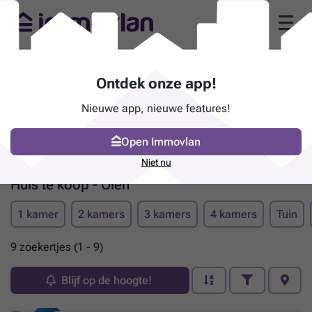
Ontdek onze app!
Nieuwe app, nieuwe features!
Open Immovlan
Niet nu
Huis te koop - Olen
1 kamer
2 kamers
3 kamers
4 kamers
Tuin
9 zoekertjes (1 - 9)
Blijf op de hoogte!