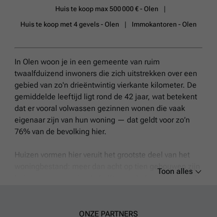
energiezuinigheid. Elke woning voldoet minimaal aan de BEN-normen
Huis te koop max 500 000 € - Olen
(Bijna Energie Neutraal), wat resulteert in een lagere energiefactuur,
een aangenaam binnenklimaat en een duurzame investering voor de
Huis te koop met 4 gevels - Olen
Immokantoren - Olen
toekomst.
Meer weten?
In Olen woon je in een gemeente van ruim
twaalfduizend inwoners die zich uitstrekken over een
gebied van zo'n drieëntwintig vierkante kilometer. De
gemiddelde leeftijd ligt rond de 42 jaar, wat betekent
dat er vooral volwassen gezinnen wonen die vaak
eigenaar zijn van hun woning — dat geldt voor zo’n
76% van de bevolking hier.
Huizen vormen hier veruit het grootste deel van het
woningbestand: meer dan acht op tien gebouwen zijn
Toon alles
huizen waarvan ruim de helft open bebouwing betreft
zoals vrijstaande woningen of boerderijen uit circa
1971. Deze woningen hebben doorgaans vijf tot zes
kamers, iets minder dan het landelijk gemiddelde.
ONZE PARTNERS