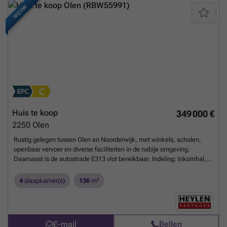
NIEUW
Huis te koop
349 000 €
2250
Olen
Rustig gelegen tussen Olen en Noorderwijk, met winkels, scholen,
openbaar vervoer en diverse faciliteiten in de nabije omgeving.
Daarnaast is de autostrade E313 vlot bereikbaar. Indeling: Inkomhal,
leefruimte, eetruimte, keuken, apart toilet, 2 badkamers, 4
slaapkamers, stockagezolder, inpandige garage, overdekt terras en
4
slaapkamer(s)
136
m²
overdekte berging. Beschrijving: Via de inkomhal betreedt u deze
verzorgde halfopen bebouwing en komt u terecht in de aangename
leefruimte met ruimte voor een zit -en eethoek. Aansluitend bevindt
zich de volledig geïnstalleerde keuken voorzien van extra's zoals een
E-mail
Bellen
gasfornuis van het merk Lacanche en een ingebouwde friteuse. Op