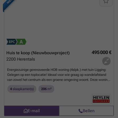
NIEUW
495 000 €
Huis te koop (Nieuwbouwproject)
2200
Herentals
Energiezuinige gerenoveerde HOB woning (4slpk.) met tuin Ligging:
Gelegen op een toplocatie! Ideaal voor wie graag op wandelafstand
van zowel het centrum als een groene omgeving woont. Deze woning
is vlakbij de jachthaven van Herentals gelegen, alsook winkels,
4
slaapkamer(s)
206
m²
scholen en andere faciliteiten zijn op een boogscheut verwijderd.
Dankzij de nabijheid van de Ring zit u onmiddellijk aan invalswegen en
de E313. Indeling: Inkomhal, toilet, leefruimte, keuken, badkamer, 4
slaapkamers, bergruimte, garage, kelder en tuin. Beschrijving: Deze
grondig gerenoveerde halfopen bebouwing met vier slaapkamers
E-mail
Bellen
combineert modern wooncomfort met een energiezuinige afwerking.