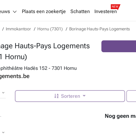
NEW
euws
Plaats een zoekertje
Schatten
Investeren
Immokantoor
Hornu (7301)
Borinage Hauts-Pays Logements
nage Hauts-Pays Logements
1 Hornu)
phithéâtre Hadès 152 - 7301 Hornu
gements.be
Sorteren
Nog geen m