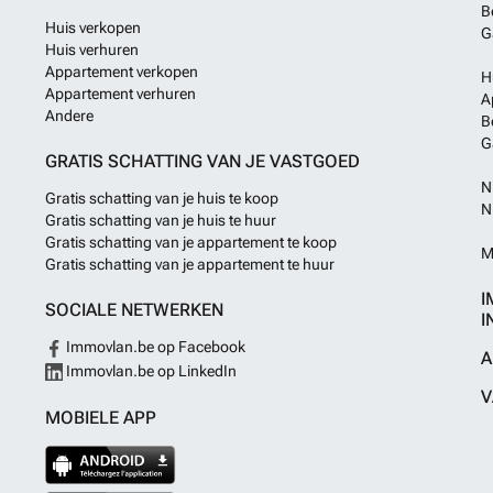
B
Huis verkopen
G
Huis verhuren
Appartement verkopen
H
Appartement verhuren
A
Andere
B
G
GRATIS SCHATTING VAN JE VASTGOED
N
Gratis schatting van je huis te koop
N
Gratis schatting van je huis te huur
Gratis schatting van je appartement te koop
M
Gratis schatting van je appartement te huur
I
SOCIALE NETWERKEN
I
Immovlan.be op Facebook
A
Immovlan.be op LinkedIn
V
MOBIELE APP