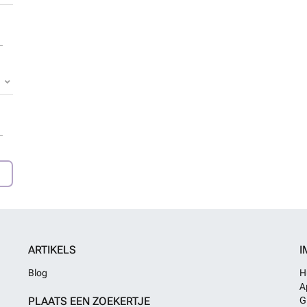
ARTIKELS
I
Blog
H
A
PLAATS EEN ZOEKERTJE
G