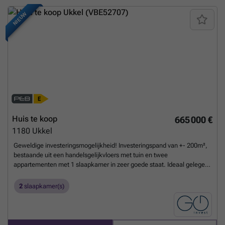
NIEUW
Huis te koop
665 000 €
1180
Ukkel
Geweldige investeringsmogelijkheid! Investeringspand van +- 200m²,
bestaande uit een handelsgelijkvloers met tuin en twee
appartementen met 1 slaapkamer in zeer goede staat. Ideaal gelegen
in de Vanderkinderestraat, vlakbij alle voorzieningen in het centrum
van Ukkel. Indeling: * Begane grond: commerciële ruimte van ± 48 m²
2
slaapkamer(s)
met etalage inclusief, achterkeuken en toegang tot tuin van ± 103 m²
(momenteel leeg). * 1ste verdieping: 76 m² appartement met 1
slaapkamer (momenteel leeg). * 2e verdieping: 76 m² appartement
met 1 slaapkamer (momenteel verhuurd voor €915/maand).