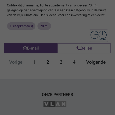
Ontdek dit charmante, lichte appartement van ongeveer 70 m²,
gelegen op de 1e verdieping van 3 in een klein flatgebouw in de buurt
van de wijk Châtelain. Het is ideaal voor een investering of een eerste
aankoop en bestaat uit een inkomhal, een aangename woonkamer,
een volledig uitgeruste open keuken, een slaapkamer van ongeveer
1
slaapkamer(s)
70
m²
11 m², een badkamer en een apart toilet. Dubbele beglazing en
verwarming op gas. Bevoorrechte locatie, op een steenworp afstand
van openbaar vervoer, winkels en restaurants. PEB : C- Beschikbaar
voor verhuur.
Meer weten?
E-mail
Bellen
Vorige
1
2
3
4
Volgende
ONZE PARTNERS