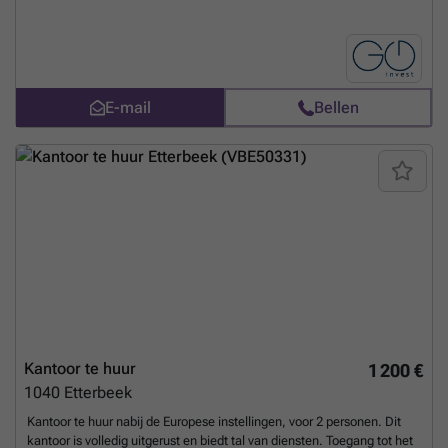
24/7 toegang, zakelijk adres, beveiliging (alarm, camera's),
breedbandinternet, telefoonlijn, telefoonantwoorddienst,
vergaderzalen (15 u/maand), toegang tot bubbles,
gemeenschappelijke ruimtes (lounge, patio, keuken), postontvangst,
bezoekersonthaal, warme dranken, dagelijkse schoonmaak,
E-mail
Bellen
onderhoud, belastingen, verwarming, water en elektriciteit. Een kant-
en-klaar kantoor, elegant, volledig uitgerust, met alle diensten
inbegrepen in de prijs, in het hart van de Louizawijk.
Meer weten?
Kantoor te huur
1 200 €
1040
Etterbeek
Kantoor te huur nabij de Europese instellingen, voor 2 personen. Dit
kantoor is volledig uitgerust en biedt tal van diensten. Toegang tot het