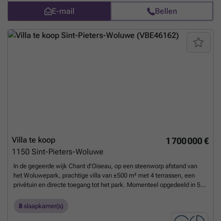
en gemakkelijk manoeuvreren. De parkeerplaats is 4,75 m lang en
E-mail
Bellen
2,40 m breed, met een toegangshoogte tot 1,90 m. De ligging is
bijzonder gewild, recht tegenover het station van Le Vivier-d’Oie en
vlakbij Saint-Job, de Europese school en de voorzieningen van de
wijk. Een zeldzame kans omeen beveiligde parkeerplaats te
verwerven in een luxe wooncomplex, in een van de meest gewilde
woonwijken van Uccle.
Meer weten?
Villa te koop
1 700 000 €
1150
Sint-Pieters-Woluwe
In de gegeerde wijk Chant d’Oiseau, op een steenworp afstand van
het Woluwepark, prachtige villa van ±500 m² met 4 terrassen, een
privétuin en directe toegang tot het park. Momenteel opgedeeld in 5
units, ideaal voor een gezin, investeerder of voor ombouw tot een
prestigieuze eengezinswoning. - Elektriciteit conform – - Houten
8
slaapkamer(s)
kozijnen met dubbele/driedubbele beglazing - Functionele open