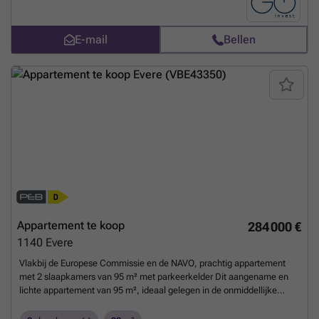
haarden - 2 garages + 4 parkeerplaatsen Een zeldzaam pand dat
charme, ruimte en een uitzonderlijke locatie combineert.
Meer
weten?
E-mail
Bellen
Appartement te koop
284 000 €
1140
Evere
Vlakbij de Europese Commissie en de NAVO, prachtig appartement
met 2 slaapkamers van 95 m² met parkeerkelder Dit aangename en
lichte appartement van 95 m², ideaal gelegen in de onmiddellijke
nabijheid van de Europese instellingen en de NAVO, zal u verleiden
met zijn ruimtelijkheid, zijn terrassen en zijn uitstekende locatie. Het