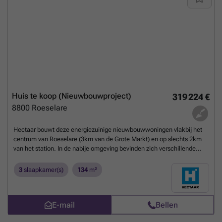
Huis te koop (Nieuwbouwproject)
319 224 €
8800
Roeselare
Hectaar bouwt deze energiezuinige nieuwbouwwoningen vlakbij het
centrum van Roeselare (3km van de Grote Markt) en op slechts 2km
van het station. In de nabije omgeving bevinden zich verschillende
winkels zoals een bakkerij, slagerij, frituur en grootwarenhuizen.
Verder zijn de woningen voorzien van een lichtrijke leefruimte met
3
slaapkamer(s)
134
m²
open, geïnstalleerde keuken, 3 slaapkamers en een badkamer met
bad, douche en dubbel lavabomeubel. Energiezuinige woning;
Lichtrijke leefruimte met open keuken; 3 ruime slaapkamers;
E-mail
Bellen
Vloerverwarming op het gelijkvloers; Warmtepomp lucht /water;
Mogelijkheid tot het plaatsen van een carport met tuinberging; Wens