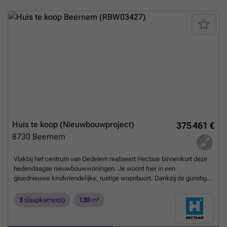
Huis te koop (Nieuwbouwproject)
375 461 €
8730
Beernem
Vlakbij het centrum van Oedelem realiseert Hectaar binnenkort deze
hedendaagse nieuwbouwwoningen. Je woont hier in een
gloednieuwe kindvriendelijke, rustige woonbuurt. Dankzij de gunstige
ligging en de nabijgelegen invalswegen bereik je in een mum van tijd
de E40, waardoor ook Brugge, Aalter, Gent en de kust snel en
3
slaapkamer(s)
130
m²
eenvoudig bereikbaar zijn. De landelijk charme van Oedelem wordt
gecombineerd met de praktische voordelen van een centrale
verbinding. Als koper krijgt u de kans om de afwerking en inrichting