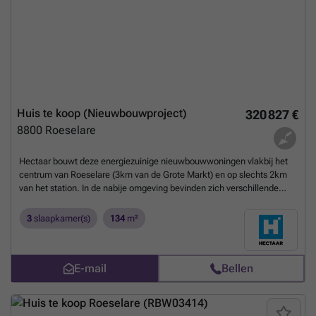
Huis te koop (Nieuwbouwproject)
320 827 €
8800
Roeselare
Hectaar bouwt deze energiezuinige nieuwbouwwoningen vlakbij het
centrum van Roeselare (3km van de Grote Markt) en op slechts 2km
van het station. In de nabije omgeving bevinden zich verschillende
winkels zoals een bakkerij, slagerij, frituur en grootwarenhuizen.
Verder zijn de woningen voorzien van een lichtrijke leefruimte met
3
slaapkamer(s)
134
m²
open, geïnstalleerde keuken, 3 slaapkamers en een badkamer met
bad, douche en dubbel lavabomeubel. Energiezuinige woning;
Lichtrijke leefruimte met open keuken; 3 ruime slaapkamers;
E-mail
Bellen
Vloerverwarming op het gelijkvloers; Warmtepomp lucht /water;
Mogelijkheid tot het plaatsen van een carport met tuinberging; Wens
je een afspraak om deze woningen te ontdekken? Contacteer
ons!
Meer weten?