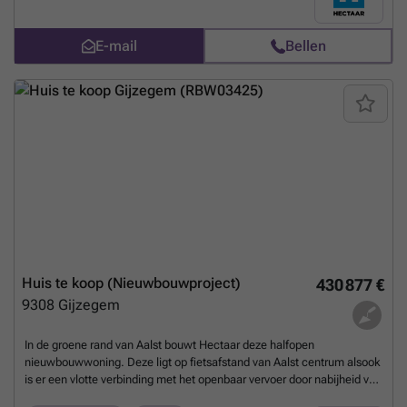
comfort.Als koper krijg je de kans om volledig inspraak te hebben in
de inrichting en afwerking van jouw woning. In samenspraak met
E-mail
Bellen
onze betrouwbare partnerleveranciers kies je zelf de materialen en
afwerking volgens smaak en budget.Indeling van de
woning:Gelijkvloers: inkomhal met gastentoilet, lichtrijke leefruimte
met open keuken en een garage. Verdieping: nachthal met apart
toilet, 3 ruime slaapkamers (14,14m² - 11,04m² - 15,91m²) en
badkamer met ligbad, douche en dubbel lavabomeubel.Zolder:
toegankelijk via het zolderluik - ideaal als extra opbergruimte. Troeven
van deze woning: Energiezuinig Lucht/water warmtepomp en
vloerverwarming Ruime percelen Regenwaterput 7.500l aangesloten
op toiletten/wasmachine/buitenkraan Inpandige garage Ben je op
zoek naar een nieuwe thuis? Neem dan snel contact op voor een
afspraak of een bezichtiging aan een van onze kijkwoningen!(Foto's
zijn referentiebeelden van voorgaande projecten)
Meer weten?
Huis te koop (Nieuwbouwproject)
430 877 €
9308
Gijzegem
In de groene rand van Aalst bouwt Hectaar deze halfopen
nieuwbouwwoning. Deze ligt op fietsafstand van Aalst centrum alsook
is er een vlotte verbinding met het openbaar vervoer door nabijheid van
het station. Verder kan je bakker, slager, scholen en andere winkels in