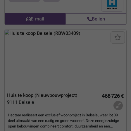
hebben in de inrichting en afwerking van de woning. In samenspraak
met onze betrouwbare partnerleveranciers kies je zelf de materialen
en afwerking volgens smaak en budget – zo maak je van deze woning
E-mail
Bellen
écht jouw thuis.Indeling Lot 03:Gelijkvloers: Inkomhal met
gastentoilet, ruime leefruimte met open keuken, aparte berging en
een inpandige garageVerdieping: Nachthal met apart toilet, 3 zeer
ruime slaapkamers (15,58m² - 14,66m² - 12,58m²), badkamer
uitgerust met ligbad, inloopdouche en dubbele lavabomeubelZolder:
Toegankelijk via het zolderluik - ideaal als extra
opbergruimte/uitbreidingTroeven van deze woning: Energiezuinig
wonen Lucht/water warmtepomp, zonnepanelen en vloerverwarming
Ruime percelen, zuidgerichte tuin Regenwaterput 7.500l aangesloten
op toiletten/wasmachine/buitenkraan Inpandige garage en aparte
berging Wens je meer informatie, contacteer ons vandaag nog voor
meer informatie of een afspraak op kantoor te Asse. Plannen van de
woning zijn terug te vinden op ### (Foto's zijn referentiebeelden van
voorgaande projecten)
Meer weten?
Huis te koop (Nieuwbouwproject)
468 726 €
9111
Belsele
Hectaar realiseert een exclusief woonproject in Belsele, waar lot 09
deel uitmaakt van een rustig en groen woonerf. Deze energiezuinige
open bebouwingen combineert comfort, duurzaamheid en een