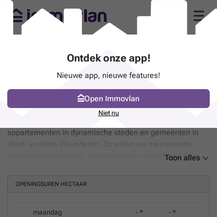
Hectaar (8800 Beveren-
Ontdek onze app!
Roeselare)
(pagina 6)
Nieuwe app, nieuwe features!
Armoedestraat 40 51 - 8800 Beveren-
Roeselare
Open Immovlan
BIV-nummer
-
Niet nu
Hectaar spitst zich toe op gezinswoningen en
appartementen in dynamische steden en gemeenten in
West- en Oost-Vlaanderen. Zo willen we meerwaarde
creëren voor gezinnen, alleenstaanden of investeerders.
Toon alles
We zetten in op unieke, groene of kindvriendelijke
locaties, door architecturaal het verschil te maken en door
OPENINGSUREN HECTAAR
af te werken met gevoel voor detail en evenwicht.
maandag
-
*
-
*