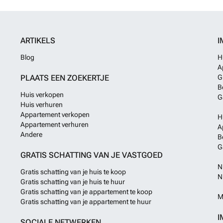
geniet u in alle
een gedeeltelij
heerlijk vertoe
garage • Oprit 
ARTIKELS
I
Regenwaterinst
Perceel van 1.
Blog
H
ruime slaapkame
A
zonnige tuin me
PLAATS EEN ZOEKERTJE
G
wandelafstand v
B
privacy Renovat
Huis verkopen
tegelijk mooie 
G
Huis verhuren
moderniseren. D
Appartement verkopen
uitzonderlijke p
H
Appartement verhuren
is naar een duu
A
Andere
Neem vandaag no
B
Ontdek zelf de r
G
bieden heeft. 
GRATIS SCHATTING VAN JE VASTGOED
N
Gratis schatting van je huis te koop
N
Gratis schatting van je huis te huur
Gratis schatting van je appartement te koop
M
Gratis schatting van je appartement te huur
I
SOCIALE NETWERKEN