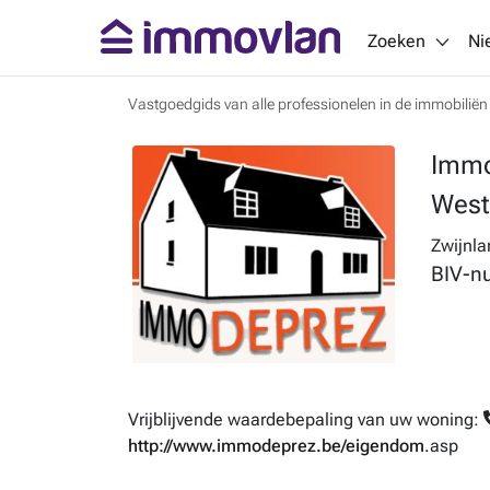
Zoeken
Ni
Vastgoedgids van alle professionelen in de immobiliën
Immo
West
Zwijnla
BIV-n
Vrijblijvende waardebepaling van uw woning:
http://www.immodeprez.be/eigendom
.asp