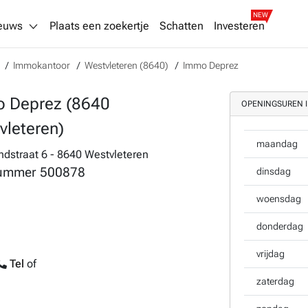
NEW
euws
Plaats een zoekertje
Schatten
Investeren
Immokantoor
Westvleteren (8640)
Immo Deprez
 Deprez (8640
OPENINGSUREN 
vleteren)
maandag
ndstraat 6 - 8640 Westvleteren
ummer
500878
dinsdag
woensdag
donderdag
vrijdag
Tel
of
zaterdag