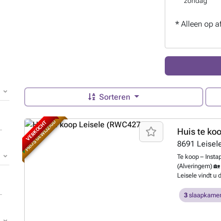
zondag
*
Alleen op a
Sorteren
PRIJS GEWIJZIGD
VERKOCHT
Huis te ko
8691
Leisel
Te koop – Insta
(Alveringem) 🏡 
Leisele vindt u
mooie zuidwestge
Deze woning co
3
slaapkamer
ligging op slec
✔ Vrijstaande 