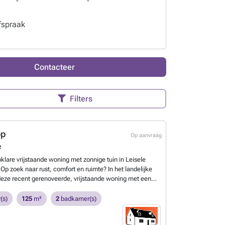
-
-
fspraak
Contacteer
Filters
op
Op aanvraag
e
pklare vrijstaande woning met zonnige tuin in Leisele
Op zoek naar rust, comfort en ruimte? In het landelijke
 deze recent gerenoveerde, vrijstaande woning met een
richte tuin, ruim terras en carport voor twee auto's.
mbineert hedendaags wooncomfort met een rustige
(s)
125
m²
2
badkamer(s)
hts 17 km van de Belgische kust. Troeven van deze woning
woning op een perceel van 367 m² ✔ Bewoonbare