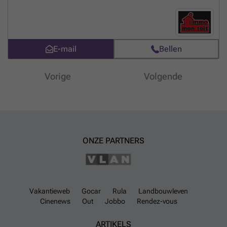
Compteurs individuels gaz, électricité et eau. 170,00€/mois de
provision pour le précompte immobilier. Infos & visites sur RDV au
###
Meer weten?
E-mail
Bellen
Vorige
Volgende
ONZE PARTNERS
Vakantieweb
Gocar
Rula
Landbouwleven
Cinenews
Out
Jobbo
Rendez-vous
ARTIKELS