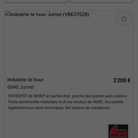
Industrie te huur
2 200 €
6040
Jumet
ENTREPÔT de 800M² en parfait état, proche des grands axes routiers.
Porte sectionnelle motorisée et d'une hauteur de 4M50. Accessible
également aux semi-remorques. Bel espace de manœuvre.
Compteurs divisionnaires pour l'électricité et l'eau. Une provision pour
ces compteurs est à définir. Provision PI: 135,00€ / mois. Pour toutes
visites ou renseignements, prendre contact avec l'agence: ### -
###
Meer weten?