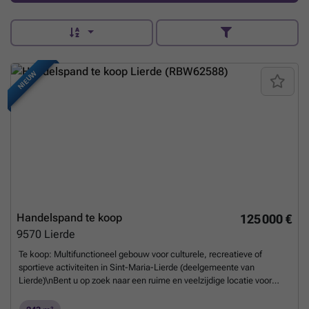
NIEUW
Handelspand te koop
125 000 €
9570
Lierde
Te koop: Multifunctioneel gebouw voor culturele, recreatieve of
sportieve activiteiten in Sint-Maria-Lierde (deelgemeente van
Lierde)\nBent u op zoek naar een ruime en veelzijdige locatie voor
activiteiten, evenementen of verenigingen? In een rustige zijstraat van
Sint-Maria-Lierde bevindt zich deze karaktervolle parochiezaal met tal