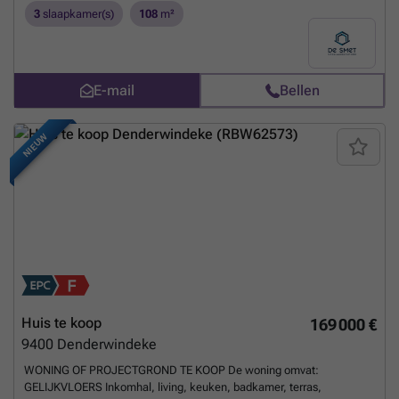
inlichtingen of bezoek gelieve op de advertentie te reageren, wij bellen
3
slaapkamer(s)
108
m²
u dan zelf op om een afspraak in te plannen.
Meer weten?
E-mail
Bellen
NIEUW
Huis te koop
169 000 €
9400
Denderwindeke
WONING OF PROJECTGROND TE KOOP De woning omvat:
GELIJKVLOERS Inkomhal, living, keuken, badkamer, terras,