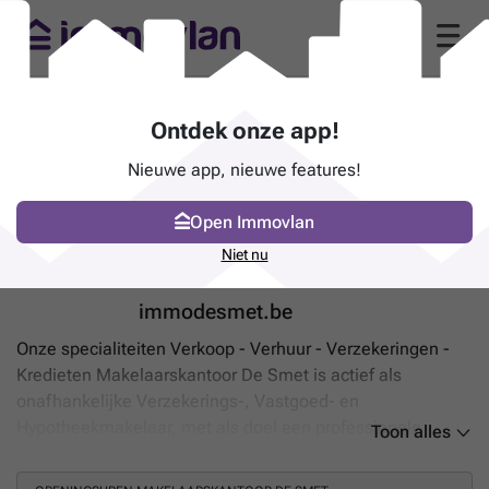
Makelaarskantoor De Smet (9570
Ontdek onze app!
Lierde)
Nieuwe app, nieuwe features!
"Vastgoed - Hypotheekmakelaar -
Verzekeringen"
Open Immovlan
Geraardsbergsestraat 13-A - 9570 Lierde
Niet nu
BIV-nummer
510454
immodesmet.be
Onze specialiteiten Verkoop - Verhuur - Verzekeringen -
Kredieten Makelaarskantoor De Smet is actief als
onafhankelijke Verzekerings-, Vastgoed- en
Hypotheekmakelaar, met als doel een professionele
Toon alles
kwalitatieve dienstverlening te verlenen waarbij
betrouwbaarheid en klantvriendelijkheid centraal staan.