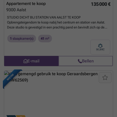
mogelijkheden op een rustige maar centrale ligging? Reageer via de
Appartement te koop
135 000 €
advertentie voor meer informatie of een bezoek. Wij nemen zelf
9300
Aalst
contact met u op om een afspraak in te plannen.
Meer weten?
STUDIO DICHT BIJ STATION VAN AALST TE KOOP
Opbrengsteigendom te koop nabij het centrum en station van Aalst.
Deze studio is gevestigd in een prachtig pand en bevindt zich op de
dakverdieping. Het pand is als volgt ingedeeld: Ingerichte keuken,
badkamer voorzien van toilet, lavabomeubel en douche. Ruime
1
slaapkamer(s)
41
m²
lichtrijke living. EPC label C = Geen renovatieplicht ! Geen asbest
aanwezig. De studio is verhuurd momenteel voor 602 € + 85 €
gezamelijke kosten. Voor inlichtingen of bezoek gelieve op de
advertentie te reageren, wij bellen u zelf op om een afspraak in te
E-mail
Bellen
plannen.
Meer weten?
NIEUW