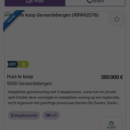
E-mail
Bellen
bellen u zelf op om een afspraak in te plannen.
Meer weten?
NIEUW
Huis te koop
385 000 €
9500
Geraardsbergen
Instapklare gezinswoning met 3 slaapkamers, ruime tuin en private
oprit Ontdek deze verzorgde en instapklare woning op een toplocatie,
recht tegenover het prachtige provinciaal domein De Gavers. Dankzij
de ruime leefruimtes, drie slaapkamers en zonnige tuin biedt deze
woning alle comfort voor wie op zoek is naar een aangename
3
slaapkamer(s)
181
m²
gezinswoning. Indeling Gelijkvloers Via de inkomhal met gastentoilet
betreedt u de ruime en lichtrijke leefruimte met open keuken. De