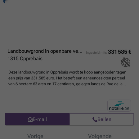
Landbouwgrond in openbare verkoop
331 585 €
Ingesteld mits
1315
Opprebais
Deze landbouwgrond in Opprebais wordt te koop aangeboden tegen
een prijs van 331.585 euro. Het betreft een aaneengesloten perceel
van 6 hectare 63 aren en 17 centiaren, gelegen langs de Rue de la
Vallée. Het perceel wordt doorkruist door het Chemin de Risbart en
maakt deel uit van de derde divisie van Opprebais, binnen de
gemeente Incourt. De grond is momenteel niet verhuurd en zal
beschikbaar zijn in onderling overleg, waarbij rekening wordt
gehouden met het verwijderen van de oogst die gepland staat voor
E-mail
Bellen
2026. De zone is bestemd voor landbouwactiviteiten en is vrij van
overstromingsrisico’s, wat het geschikt maakt voor diverse vormen
van agrarisch gebruik. Deze uitgestrekte landbouwgrond in Opprebais
Vorige
Volgende
biedt een interessante kans voor geïnteresseerde landbouwers of