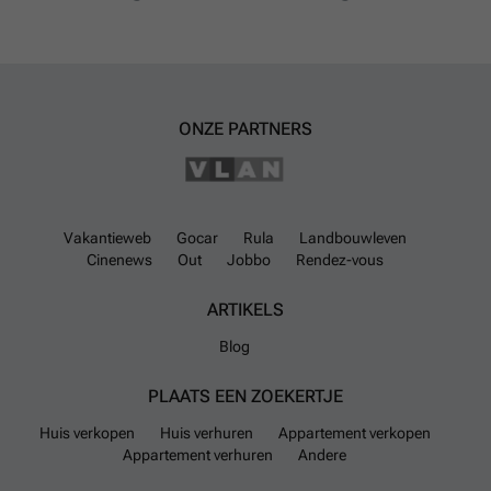
investeerders die op zoek zijn naar een kwalitatief perceel in
Vlaanderen. Voor meer informatie of een afspraak om het terrein te
bezichtigen, nodigen wij u uit contact op te nemen met de verkoper
via de referentie VBE51153.
Meer weten?
ONZE PARTNERS
Vakantieweb
Gocar
Rula
Landbouwleven
Cinenews
Out
Jobbo
Rendez-vous
ARTIKELS
Blog
PLAATS EEN ZOEKERTJE
Huis verkopen
Huis verhuren
Appartement verkopen
Appartement verhuren
Andere