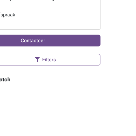
-
-
fspraak
Contacteer
Filters
atch