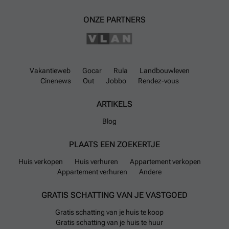
hart van het Waals-Brabant. De locatie biedt een aangename
woonomgeving met voldoende ruimte buiten en de mogelijkheid om
ONZE PARTNERS
het pand volledig naar eigen wens te renoveren en te optimaliseren.
Voor geïnteresseerden is dit een unieke kans om een woning te
verwerven met veel potentieel op een aantrekkelijke prijs. Neem
contact op voor meer informatie of om een bezoek ter plaatse te
plannen.
Meer weten?
Vakantieweb
Gocar
Rula
Landbouwleven
Cinenews
Out
Jobbo
Rendez-vous
ARTIKELS
Blog
PLAATS EEN ZOEKERTJE
Huis verkopen
Huis verhuren
Appartement verkopen
Appartement verhuren
Andere
GRATIS SCHATTING VAN JE VASTGOED
Gratis schatting van je huis te koop
Gratis schatting van je huis te huur