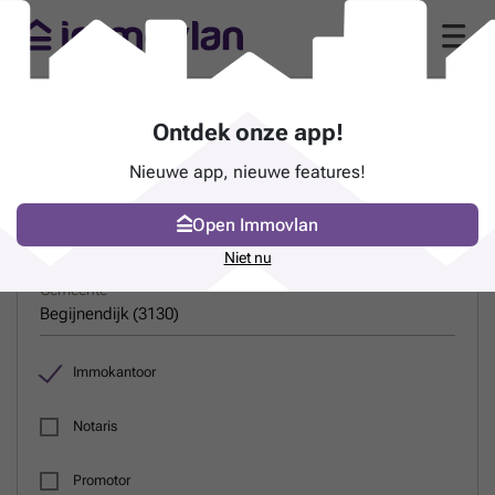
Gids van immokantoren in Begijnendijk (3130)
Ontdek onze app!
Nieuwe app, nieuwe features!
ZOEK EEN PROFESSIONAL
Open Immovlan
Naam
Niet nu
Gemeente
Immokantoor
Notaris
Promotor