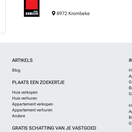
8972 Krombeke
ARTIKELS
I
Blog
H
A
PLAATS EEN ZOEKERTJE
G
B
Huis verkopen
G
Huis verhuren
Appartement verkopen
H
Appartement verhuren
A
Andere
B
G
GRATIS SCHATTING VAN JE VASTGOED