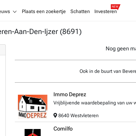
NEW
euws
Plaats een zoekertje
Schatten
Investeren
ren-Aan-Den-Ijzer (8691)
Nog geen m
Ook in de buurt van Bever
Immo Deprez
Vrijblijvende waardebepaling van uw
8640 Westvleteren
Comilfo