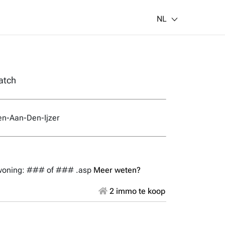
NL
atch
en-Aan-Den-Ijzer
 woning: ### of ### .asp
Meer weten?
2 immo te koop