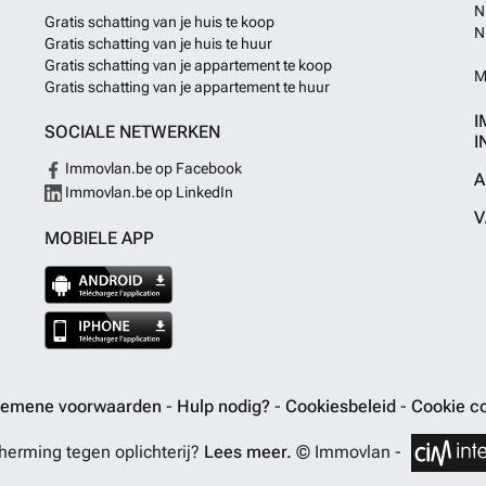
N
Gratis schatting van je huis te koop
N
Gratis schatting van je huis te huur
Gratis schatting van je appartement te koop
M
Gratis schatting van je appartement te huur
I
SOCIALE NETWERKEN
I
Immovlan.be op Facebook
A
Immovlan.be op LinkedIn
V
MOBIELE APP
gemene voorwaarden
-
Hulp nodig?
-
Cookiesbeleid
-
Cookie co
erming tegen oplichterij?
Lees meer.
© Immovlan -