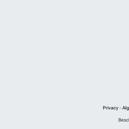
Privacy
-
Al
Besch