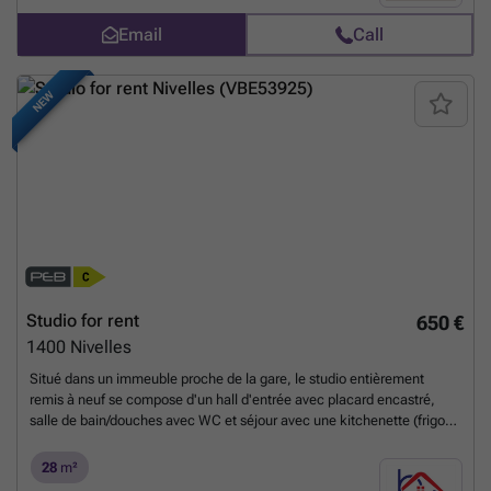
bathroom. A beautiful southwest-facing terrace, an equipped
Email
Call
banderole, and a cellar complete this property. Immediately available.
A must-see!
Want to know more?
NEW
Studio for rent
650 €
1400
Nivelles
Situé dans un immeuble proche de la gare, le studio entièrement
remis à neuf se compose d'un hall d'entrée avec placard encastré,
salle de bain/douches avec WC et séjour avec une kitchenette (frigo,
taque, hotte, évier). Facilité de parking aux abords de la copropriété.
Charges 100 € provision pour l'eau chaude, l'eau froide, le chauffage
28
m²
et les charges communes. Opportunité à saisir rapidement
Want to