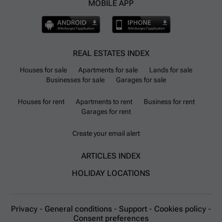
MOBILE APP
REAL ESTATES INDEX
Houses for sale
Apartments for sale
Lands for sale
Businesses for sale
Garages for sale
Houses for rent
Apartments to rent
Business for rent
Garages for rent
Create your email alert
ARTICLES INDEX
HOLIDAY LOCATIONS
Privacy
-
General conditions
-
Support
-
Cookies policy
-
Consent preferences