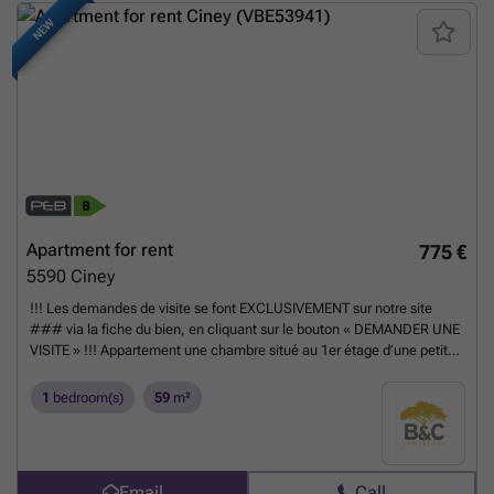
NEW
Apartment for rent
775 €
5590
Ciney
!!! Les demandes de visite se font EXCLUSIVEMENT sur notre site
### via la fiche du bien, en cliquant sur le bouton « DEMANDER UNE
VISITE » !!! Appartement une chambre situé au 1er étage d’une petite
résidence calme, entièrement rénové. Le bien se trouve à 5 min à pied
du centre-ville et des commerces, bénéficiant d'un accès aisé aux
1
bedroom(s)
59
m²
grands axes autoroutiers (E411 et N4). Il se compose d’un spacieux
séjour lumineux avec cuisine entièrement équipée. Le hall dessert une
pièce buanderie/bureau, une salle de bains avec douche à l’italienne
et une chambre confortable. Côté technique : chauffage central au
Email
Call