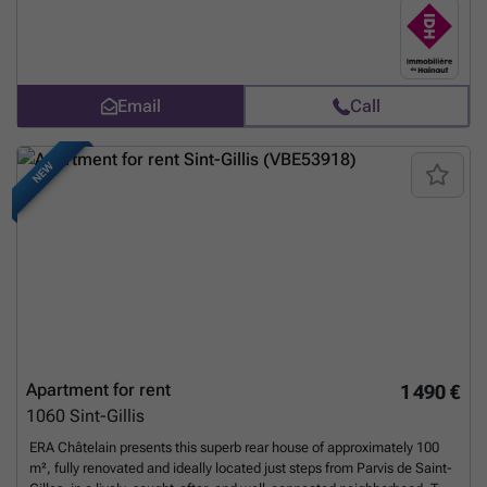
L’appartement bénéficie de prestations de qualité : chauffage central
au gaz, performance énergétique (PEB B), double vitrage et châssis
PVC. Vous profiterez également d’une agréable terrasse. Loyer :850 €
+ 60 € de provisions pour charges communes. Possibilité de garage :
70 €. Disponible à partir du 1er septembre Pour toute visite,
Email
Call
contactez-nous au ###
Want to know more?
NEW
Apartment for rent
1 490 €
1060
Sint-Gillis
ERA Châtelain presents this superb rear house of approximately 100
m², fully renovated and ideally located just steps from Parvis de Saint-