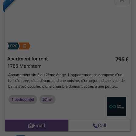
beide slaapkamers Extra troeven: + Privatieve volledig omheinde tuin
met groot zonneterras + Ondergrondse ruime autostaanplaats met
extra opbergkast + Gemeenschappelijke ondergrondse fietsenberging
aanwezig Het mooi aangelegde afgesloten binnenplein van deze
residentie is volledig verkeersvrij! Het appartement is centraal gelegen
op de as Geel - Averbode - Diest, op wandelafstand van bakker,
slager, bank, supermarkt, scholen, openbaar vervoer en op slechts
enkele kilometers van het op- en afrittencomplex E313.
Want to know
more?
Apartment for rent
795 €
1785
Merchtem
Appartement situé au 2ème étage. L’appartement se compose d’un
hall d’entrée, d’un débarras, d’une cuisine, d’un séjour, d’une salle de
bains avec douche, d’une chambre donnant accès à une petite
terrasse ainsi que d’un garage box. L’appartement sera repeint et la
salle de bains sera rénovée. Disponible à partir du 01/06/2026 – Pas
1
bedroom(s)
57
m²
de charges.
Want to know more?
Email
Call