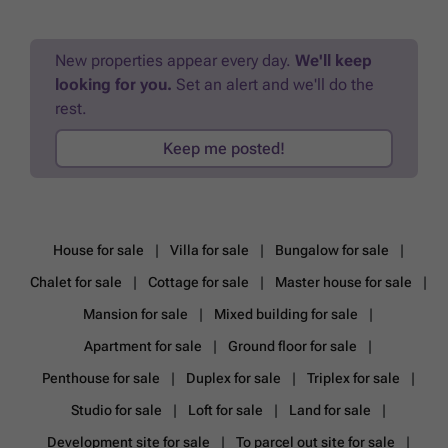
New properties appear every day.
We'll keep
looking for you.
Set an alert and we'll do the
rest.
Keep me posted!
House for sale
Villa for sale
Bungalow for sale
Chalet for sale
Cottage for sale
Master house for sale
Mansion for sale
Mixed building for sale
Apartment for sale
Ground floor for sale
Penthouse for sale
Duplex for sale
Triplex for sale
Studio for sale
Loft for sale
Land for sale
Development site for sale
To parcel out site for sale