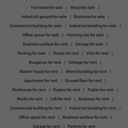
Farmland for sale
Wood for sale
Industrial ground for sale
Business for sale
Commercial building for sale
Industrial building for sale
Office space for sale
Farming site for sale
Business surface for sale
Garage for sale
Parking for sale
House for rent
Villa for rent
Bungalow for rent
Cottage for rent
Master house for rent
Mixed building for rent
Apartment for rent
Ground floor for rent
Penthouse for rent
Duplex for rent
Triplex for rent
Studio for rent
Loft for rent
Business for rent
Commercial building for rent
Industrial building for rent
Office space for rent
Business surface for rent
Garage for rent
Parking for rent