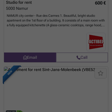
Studio for rent
600 €
5000
Namur
NAMUR city center - Rue des Carmes 1. Beautiful, bright studio
apartment on the 1st floor of a building. It consists of a main room with
a fully equipped kitchenette (4 glass-ceramic cooktops, range hood,
oven, built-in microwave, sink) and a shower room. Double-glazed
windows, electric heating. Rent: €600/month + €50 in utilities (water
and common areas). Individual electric meter. Available September 1,
2026.
Want to know more?
Email
Call
NEW