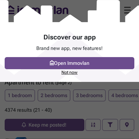
Discover our app
Brand new app, new features!
Open Immovlan
Not now
Apartment to rent
(page 2)
1 bedroom
2 bedrooms
3 bedrooms
4 bedrooms
4374 results (21 - 40)
Keep me posted!