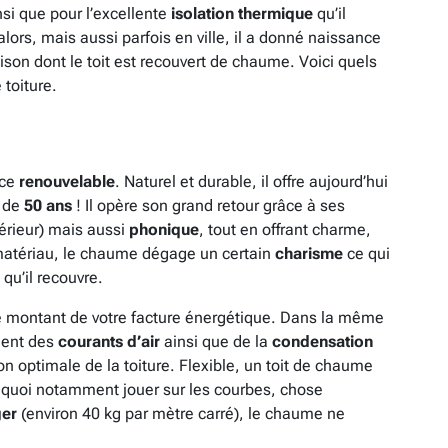
si que pour l’excellente
isolation thermique
qu’il
lors, mais aussi parfois en ville, il a donné naissance
son dont le toit est recouvert de chaume. Voici quels
 toiture.
rce
renouvelable
. Naturel et durable, il offre aujourd’hui
e de
50 ans
! Il opère son grand retour grâce à ses
érieur) mais aussi
phonique
, tout en offrant charme,
e matériau, le chaume dégage un certain
charisme
ce qui
qu’il recouvre.
r le montant de votre facture énergétique. Dans la même
vient des
courants d’air
ainsi que de la
condensation
on optimale de la toiture. Flexible, un toit de chaume
e quoi notamment jouer sur les courbes, chose
er
(environ 40 kg par mètre carré), le chaume ne