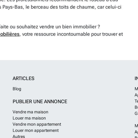
 Pays-Bas, le berceau des toits de chaume, car celui-ci
faite ou souhaitez vendre un bien immobilier ?
obilières
, votre ressource incontournable pour trouver et
ARTICLES
I
Blog
M
A
PUBLIER UNE ANNONCE
T
B
Vendre ma maison
G
Louer ma maison
Vendre mon appartement
M
Louer mon appartement
A
Autres