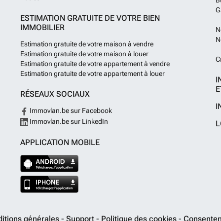
B
G
ESTIMATION GRATUITE DE VOTRE BIEN
IMMOBILIER
N
N
Estimation gratuite de votre maison à vendre
Estimation gratuite de votre maison à louer
C
Estimation gratuite de votre appartement à vendre
Estimation gratuite de votre appartement à louer
I
E
RÉSEAUX SOCIAUX
I
Immovlan.be sur Facebook
Immovlan.be sur LinkedIn
L
APPLICATION MOBILE
itions générales
-
Support
-
Politique des cookies
-
Consentem