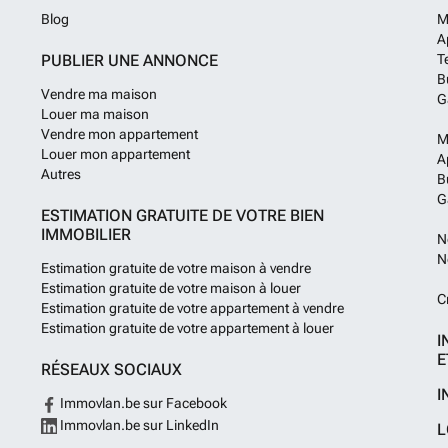
Blog
M
A
PUBLIER UNE ANNONCE
T
B
Vendre ma maison
G
Louer ma maison
Vendre mon appartement
M
Louer mon appartement
A
Autres
B
G
ESTIMATION GRATUITE DE VOTRE BIEN
IMMOBILIER
N
N
Estimation gratuite de votre maison à vendre
Estimation gratuite de votre maison à louer
C
Estimation gratuite de votre appartement à vendre
Estimation gratuite de votre appartement à louer
I
E
RÉSEAUX SOCIAUX
I
Immovlan.be sur Facebook
Immovlan.be sur LinkedIn
L