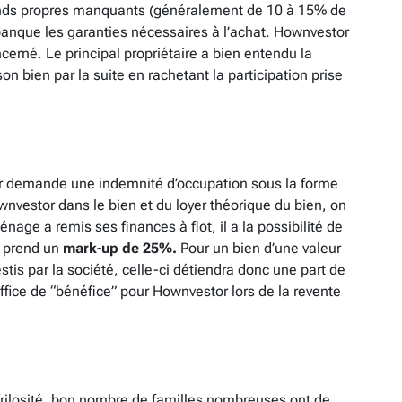
fonds propres manquants (généralement de 10 à 15% de
 banque les garanties nécessaires à l’achat. Hownvestor
ncerné. Le principal propriétaire a bien entendu la
son bien par la suite en rachetant la participation prise
 demande une indemnité d’occupation sous la forme
wnvestor dans le bien et du loyer théorique du bien, on
nage a remis ses finances à flot, il a la possibilité de
r prend un
mark-up de 25%.
Pour un bien d’une valeur
tis par la société, celle-ci détiendra donc une part de
ffice de “bénéfice” pour Hownvestor lors de la revente
 frilosité, bon nombre de familles nombreuses ont de