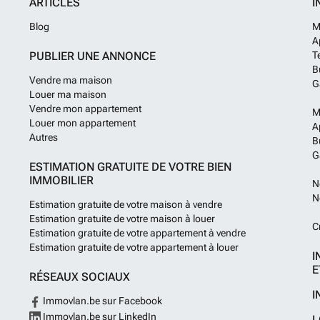
ARTICLES
I
Blog
M
A
PUBLIER UNE ANNONCE
T
B
Vendre ma maison
G
Louer ma maison
Vendre mon appartement
M
Louer mon appartement
A
Autres
B
G
ESTIMATION GRATUITE DE VOTRE BIEN
IMMOBILIER
N
N
Estimation gratuite de votre maison à vendre
Estimation gratuite de votre maison à louer
C
Estimation gratuite de votre appartement à vendre
Estimation gratuite de votre appartement à louer
I
E
RÉSEAUX SOCIAUX
I
Immovlan.be sur Facebook
Immovlan.be sur LinkedIn
L