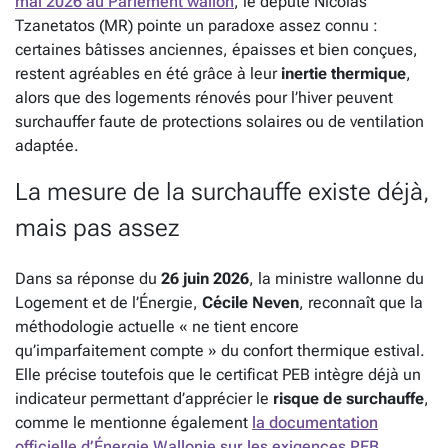
mai 2026 au Parlement wallon
, le député Nicolas
Tzanetatos (MR) pointe un paradoxe assez connu :
certaines bâtisses anciennes, épaisses et bien conçues,
restent agréables en été grâce à leur
inertie thermique
,
alors que des logements rénovés pour l’hiver peuvent
surchauffer faute de protections solaires ou de ventilation
adaptée.
La mesure de la surchauffe existe déjà,
mais pas assez
Dans sa réponse du
26 juin 2026
, la ministre wallonne du
Logement et de l’Énergie,
Cécile Neven
, reconnaît que la
méthodologie actuelle « ne tient encore
qu’imparfaitement compte » du confort thermique estival.
Elle précise toutefois que le certificat PEB intègre déjà un
indicateur permettant d’apprécier le
risque de surchauffe
,
comme le mentionne également
la documentation
officielle d’Énergie Wallonie sur les exigences PEB
.