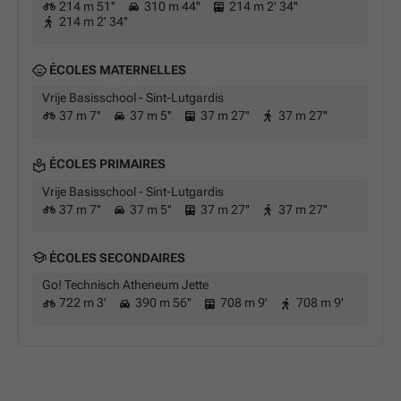
214 m 51''
310 m 44''
214 m 2' 34''
214 m 2' 34''
ÉCOLES MATERNELLES
Vrije Basisschool - Sint-Lutgardis
37 m 7''
37 m 5''
37 m 27''
37 m 27''
ÉCOLES PRIMAIRES
Vrije Basisschool - Sint-Lutgardis
37 m 7''
37 m 5''
37 m 27''
37 m 27''
ÉCOLES SECONDAIRES
Go! Technisch Atheneum Jette
722 m 3'
390 m 56''
708 m 9'
708 m 9'