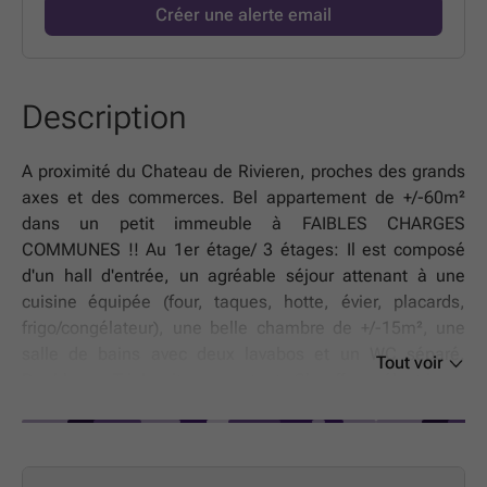
Créer une alerte email
Description
A proximité du Chateau de Rivieren, proches des grands
axes et des commerces. Bel appartement de +/-60m²
dans un petit immeuble à FAIBLES CHARGES
COMMUNES !! Au 1er étage/ 3 étages: Il est composé
d'un hall d'entrée, un agréable séjour attenant à une
cuisine équipée (four, taques, hotte, évier, placards,
frigo/congélateur), une belle chambre de +/-15m², une
salle de bains avec deux lavabos et un WC séparé.
Tout voir
Double ou Triple vitrage partout, Chauffage électrique.
Libre à l'acte. FAIBLES CHARGES COMMUNES :
assurance d'immeuble, électricité des communs. Idéal
comme bien d'investissement ou premier achat !!
Informations et visites au
Tel
ou sur www.HOMESIDE.be