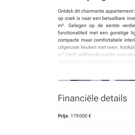
Ontdek dit charmante appartement t
op zoek is naar een betaalbare inv
m². Gelegen op de eerste verdie
functionaliteit met een gunstige 
compacte maar comfortabele interi
uitgeruste keuken met oven, kookpl
m² biedt voldoende ruimte voor een 
appartement staat bekend om zijn l
De kosten omvatten onder andere d
maandelijkse lasten beperkt blijve
geassocieerd met een elektrische v
in alle ramen geniet u van goede 
Financiële details
Beschikbaarheid wordt overeengeko
verhuur. De locatie in Ganshoren bie
waardoor dagelijkse benodigdheden
Prijs
: 179 000 €
goede verbindingen naar Brussel c
investering met een goede verhuurm
comfort. Voor meer informatie of o