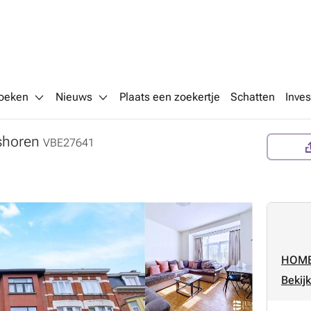
oeken
Nieuws
Plaats een zoekertje
Schatten
Inves
shoren
VBE27641
n
HOME
Bekijk