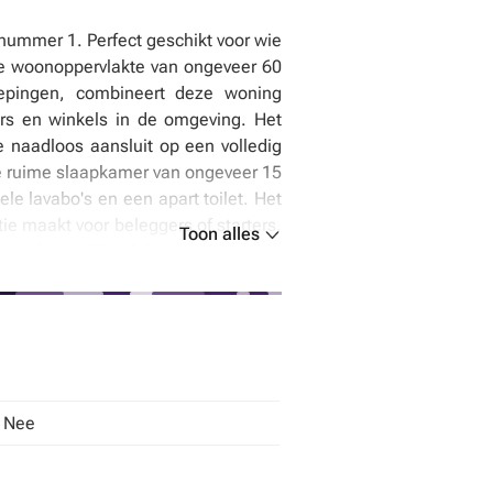
nummer 1. Perfect geschikt voor wie
che woonoppervlakte van ongeveer 60
iepingen, combineert deze woning
ers en winkels in de omgeving. Het
 naadloos aansluit op een volledig
De ruime slaapkamer van ongeveer 15
le lavabo's en een apart toilet. Het
e maakt voor beleggers of starters.
Toon alles
eenschappelijke delen, waardoor de
ik van 625 kWh/m² per jaar en wordt
et dubbele of driedubbele beglazing
voegt comfort toe aan deze woning.
ng, klaar voor directe bewoning of
structuur en openbare voorzieningen,
neert een rustige leefomgeving met
: Nee
wie op zoek is naar een betaalbare
astgoedmarkt zonder in te boeten op
lefoon op
Tel
of bezoek onze website