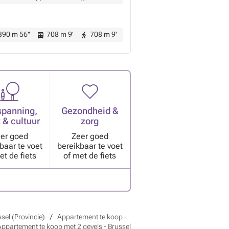
90 m 56''
708 m 9'
708 m 9'
spanning,
Gezondheid &
 & cultuur
zorg
er goed
Zeer goed
baar te voet
bereikbaar te voet
et de fiets
of met de fiets
sel (Provincie)
Appartement te koop -
Appartement te koop met 2 gevels - Brussel