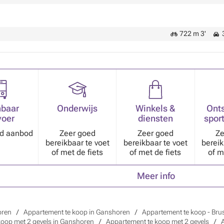
722 m 3'
3
baar
Onderwijs
Winkels &
Ont
voer
diensten
sport
nd aanbod
Zeer goed
Zeer goed
Ze
bereikbaar te voet
bereikbaar te voet
bereik
of met de fiets
of met de fiets
of m
Meer info
oren
Appartement te koop in Ganshoren
Appartement te koop - Brus
koop met 2 gevels in Ganshoren
Appartement te koop met 2 gevels