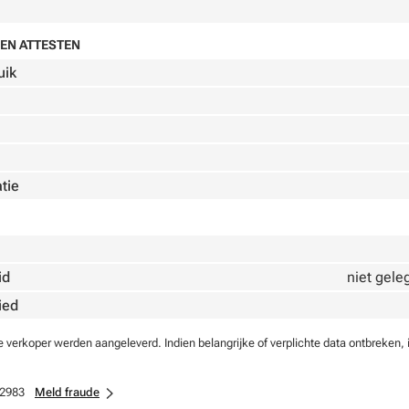
EN ATTESTEN
uik
atie
id
niet gele
ied
verkoper werden aangeleverd. Indien belangrijke of verplichte data ontbreken, 
2983
Meld fraude