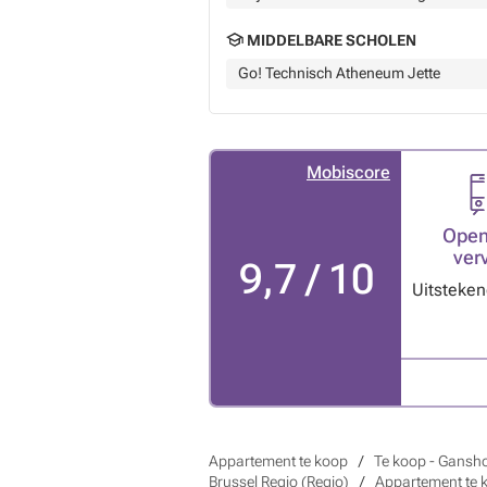
MIDDELBARE SCHOLEN
Go! Technisch Atheneum Jette
Mobiscore
Open
ver
9,7 / 10
Uitsteke
Appartement te koop
Te koop - Gansh
Brussel Regio (Regio)
Appartement te 