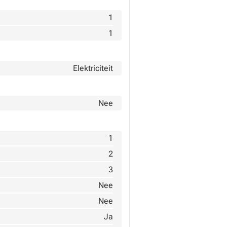
1
1
Elektriciteit
Nee
1
2
3
Nee
Nee
Ja