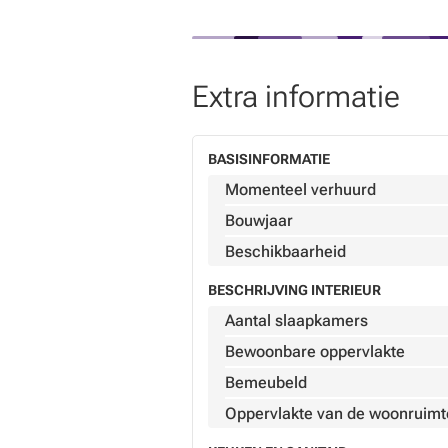
www.HOMESIDE.be. Dit aantrekkelij
* Deze tekst werd gegenereerd door artificiële intelli
Extra informatie
BASISINFORMATIE
Momenteel verhuurd
Bouwjaar
Beschikbaarheid
BESCHRIJVING INTERIEUR
Aantal slaapkamers
Bewoonbare oppervlakte
Bemeubeld
Oppervlakte van de woonruimt