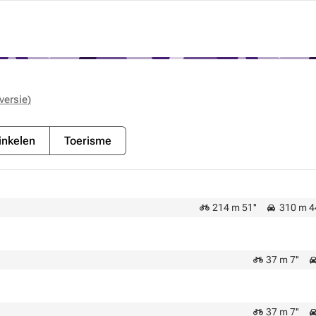
versie)
nkelen
Toerisme
214 m 51''
310 m 4
37 m 7''
37 m 7''