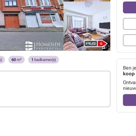
)
60
m²
1
badkamer(s)
Ben j
koop 
Ontva
nieuw