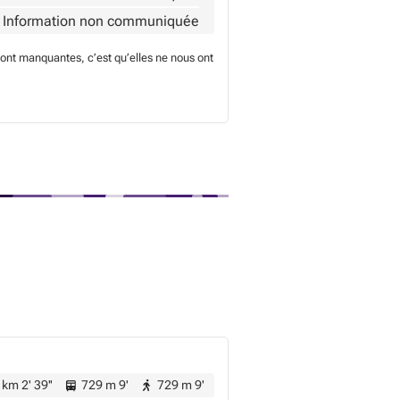
Information non communiquée
sont manquantes, c’est qu’elles ne nous ont
 km 2' 39''
729 m 9'
729 m 9'