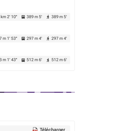
 km 2' 10''
389 m 5'
389 m 5'
 m 1' 53''
297 m 4'
297 m 4'
 m 1' 43''
512 m 6'
512 m 6'
Télécharger