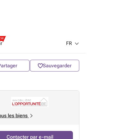
EW
FR
ir
Partager
Sauvegarder
ous les biens
Contacter par e-mail