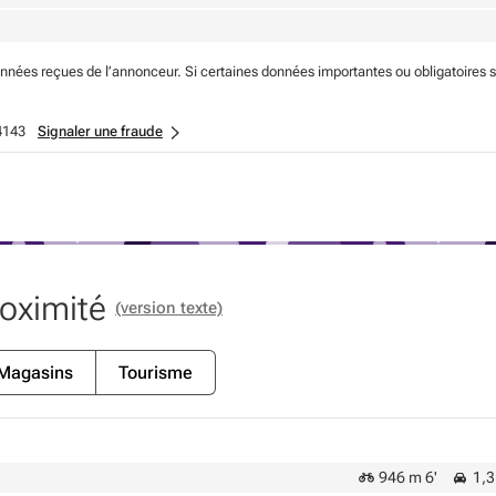
onnées reçues de l’annonceur. Si certaines données importantes ou obligatoires 
4143
Signaler une fraude
roximité
(version texte)
Magasins
Tourisme
946 m 6'
1,3