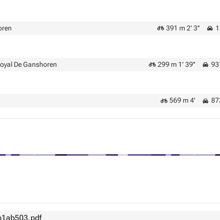
oren
391 m 2' 3''
1
Royal De Ganshoren
299 m 1' 39''
937
569 m 4'
873
1ab503.pdf