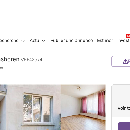
N
echerche
Actu
Publier une annonce
Estimer
Invest
nshoren
VBE42574
en
Voir t