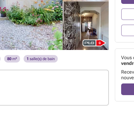
Vous 
80
m²
1
salle(s) de bain
vendr
Receve
nouve