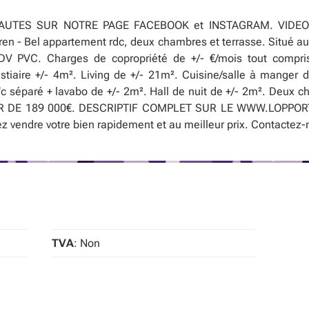
UTES SUR NOTRE PAGE FACEBOOK et INSTAGRAM. VIDE
n - Bel appartement rdc, deux chambres et terrasse. Situé au 
DV PVC. Charges de copropriété de +/- €/mois tout compris sa
stiaire +/- 4m². Living de +/- 21m². Cuisine/salle à manger 
c séparé + lavabo de +/- 2m². Hall de nuit de +/- 2m². Deux c
TIR DE 189 000€. DESCRIPTIF COMPLET SUR LE WWW.LOPPOR
endre votre bien rapidement et au meilleur prix. Contactez-n
TVA
: Non