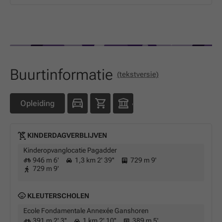
Buurtinformatie
(tekstversie)
Opleiding
KINDERDAGVERBLIJVEN
Kinderopvanglocatie Pagadder
946 m 6'
1,3 km 2' 39''
729 m 9'
729 m 9'
KLEUTERSCHOLEN
Ecole Fondamentale Annexée Ganshoren
391 m 2' 3''
1 km 2' 10''
389 m 5'