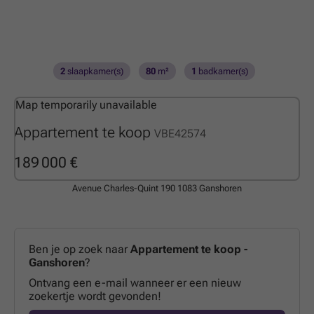
2
slaapkamer(s)
80
m²
1
badkamer(s)
Map temporarily unavailable
Appartement te koop
VBE42574
189 000 €
Avenue Charles-Quint 190
1083 Ganshoren
Ben je op zoek naar
Appartement te koop -
Ganshoren
?
Ontvang een e-mail wanneer er een nieuw
zoekertje wordt gevonden!