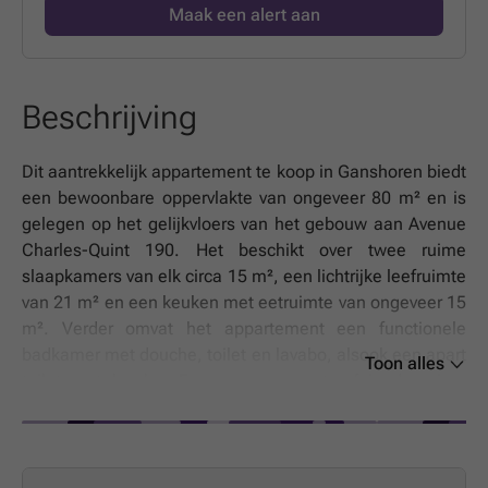
Maak een alert aan
Beschrijving
Dit aantrekkelijk appartement te koop in Ganshoren biedt
een bewoonbare oppervlakte van ongeveer 80 m² en is
gelegen op het gelijkvloers van het gebouw aan Avenue
Charles-Quint 190. Het beschikt over twee ruime
slaapkamers van elk circa 15 m², een lichtrijke leefruimte
van 21 m² en een keuken met eetruimte van ongeveer 15
m². Verder omvat het appartement een functionele
badkamer met douche, toilet en lavabo, alsook een apart
Toon alles
toilet met lavabo. Een aangename troef is de ruime
terras van circa 25 m², ideaal voor buitenleven en
ontspanning. De verwarming van het appartement
gebeurt via een individuele gascentrale, met een
Vaillant-ketel die garant staat voor comfortabel wonen.