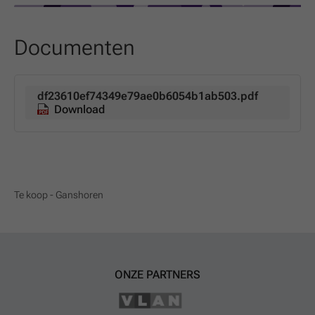
Documenten
df23610ef74349e79ae0b6054b1ab503.pdf
Download
Te koop - Ganshoren
ONZE PARTNERS