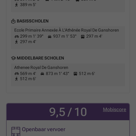
389 m 5'
BASISSCHOLEN
Ecole Primaire Annexée À L'Athénée Royal De Ganshoren
299 m 1' 39''
937 m 1' 53''
297 m 4'
297 m 4'
MIDDELBARE SCHOLEN
Athenee Royal De Ganshoren
569 m 4'
873 m 1' 43''
512 m 6'
512 m 6'
9,5 / 10
Mobiscore
Openbaar vervoer