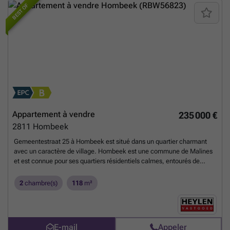
BEST OF
Appartement à vendre
235 000 €
2811
Hombeek
Gemeentestraat 25 à Hombeek est situé dans un quartier charmant
avec un caractère de village. Hombeek est une commune de Malines
et est connue pour ses quartiers résidentiels calmes, entourés de
champs verts et de terres agricoles. Dans le centre de Hombeek, vous
trouverez des magasins et des écoles accessibles à pied ou à vélo. Le
2
chambre(s)
118
m²
centre de Malines est également facilement accessible à vélo. Enfin,
l'appartement bénéficie d'une excellente connexion à l'autoroute E19
Anvers/Bruxelles. L'appartement est situé au rez-de-chaussée.
L'espace de vie spacieux est baigné de lumière naturelle grâce aux
E-mail
Appeler
grandes fenêtres. La cuisine, adjacente au salon, est entièrement