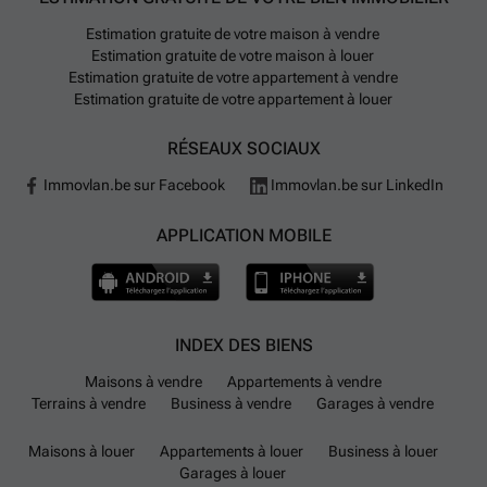
les familles avec enfants, Malines propose une offre
Estimation gratuite de votre maison à vendre
complète avec 37 crèches et plus d'une centaine
Estimation gratuite de votre maison à louer
d'écoles maternelles et primaires ainsi que
Estimation gratuite de votre appartement à vendre
secondaires. Les courses peuvent se faire chez divers
Estimation gratuite de votre appartement à louer
supermarchés tels que Carrefour, Delhaize ou Lidl.
RÉSEAUX SOCIAUX
Enfin, pour les modes de déplacement alternatifs, on
trouve trois stations Blue-bike pour la location de
Immovlan.be sur Facebook
Immovlan.be sur LinkedIn
vélos et quarante-cinq stations Cambio pour le
partage automobile. Des points de recharge pour
APPLICATION MOBILE
véhicules électriques sont aussi disponibles.
L’aéroport international de Bruxelles est accessible en
moins d’un quart d’heure en voiture.
INDEX DES BIENS
Maisons à vendre
Appartements à vendre
Terrains à vendre
Business à vendre
Garages à vendre
Maisons à louer
Appartements à louer
Business à louer
Garages à louer