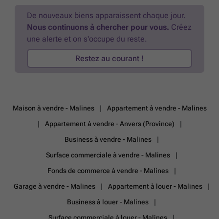
authentieke elementen 2 volwaardige slaapkamers Ruime leefruimte
met open keuken (50 m²) Zonnig, zuidgericht terras en privatieve tuin
De nouveaux biens apparaissent chaque jour.
van 263 m² Open zicht op de Sint-Romboutskathedraal Inclusief
Nous continuons à chercher pour vous.
Créez
fietsenstalling Nabijgelegen autostaanplaatsen optioneel bij aan te
une alerte et on s'occupe du reste.
kopen Gelegen aan de stadsrand, op wandel- en fietsafstand van het
centrum van Mechelen Vlotte bereikbaarheid via winkels, scholen,
Restez au courant !
openbaar vervoer en de E19 TECHNISCHE KENMERKEN: Gunstige
EPC-score: 166 kWh/(m²/jaar) – Label B Elektrische installatie
conform AREI Asbestveilig Verwarming op aardgas INDELING:
Inkomhal Ruime en lichtrijke leefruimte met open keuken (50 m²)
Moderne badkamer met douche, dubbele lavabo en toilet (8,5 m²)
Aparte wasplaats (4,5 m²) Eerste slaapkamer (12 m²) Tweede
Maison à vendre - Malines
Appartement à vendre - Malines
slaapkamer (11 m²) Zonovergoten terras en privatieve tuin (263 m²)
En
savoir plus ?
Appartement à vendre - Anvers (Province)
Business à vendre - Malines
Surface commerciale à vendre - Malines
Fonds de commerce à vendre - Malines
Garage à vendre - Malines
Appartement à louer - Malines
Business à louer - Malines
Surface commerciale à louer - Malines