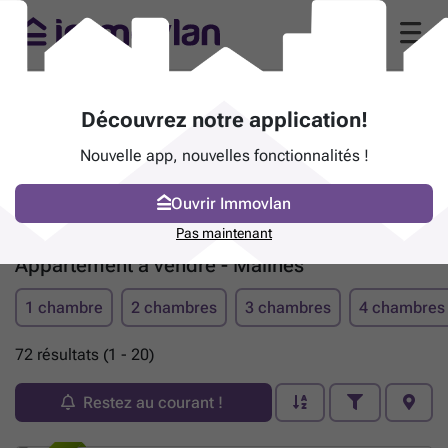
Découvrez notre application!
Nouvelle app, nouvelles fonctionnalités !
Ouvrir Immovlan
Pas maintenant
Appartement à vendre - Malines
1 chambre
2 chambres
3 chambres
4 chambres
72 résultats (1 - 20)
Restez au courant !