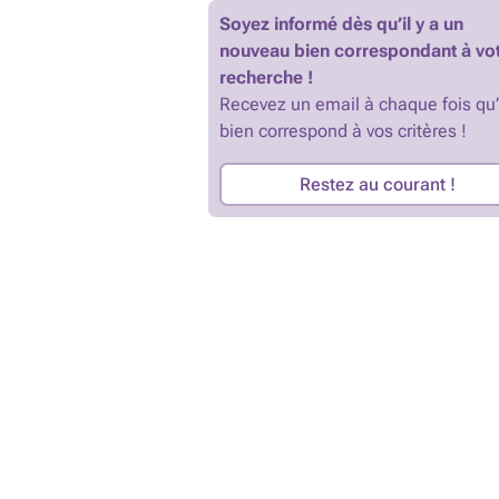
Soyez informé dès qu’il y a un
nouveau bien correspondant à vo
recherche !
Recevez un email à chaque fois qu
bien correspond à vos critères !
Restez au courant !