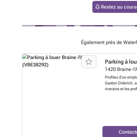
Restez au couran
Également près de Waterl
Parking à lou
1420
Braine-l'
Profitez d'un emp
Gaston Diderich, a
riverains et les pr
solution de statio
pas du quartier dy
à une multitude de
Parfaitement desse
est situé à proximi
rapidement le centr
stratégiques de Lu
Contact
l'Avenue de la Faï