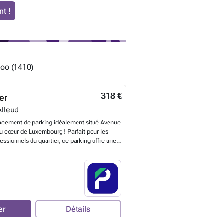
t !
oo (1410)
318 €
er
Alleud
lacement de parking idéalement situé Avenue
u cœur de Luxembourg ! Parfait pour les
ofessionnels du quartier, ce parking offre une
nnement pratique et sécurisée. À quelques
namique de Belair, vous aurez un accès direct
 commerces, de restaurants et de services.
rvi par les transports en commun, le parking
té des principales lignes de bus qui relient
e-ville, la gare et les autres quartiers
xembourg. De plus, sa proximité avec
er
Détails
encerie et le Boulevard Grande-Duchesse