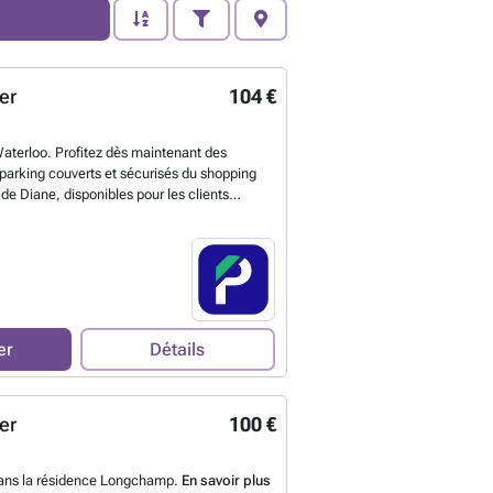
er
104 €
Waterloo. Profitez dès maintenant des
arking couverts et sécurisés du shopping
de Diane, disponibles pour les clients
t situé au cœur d'une zone dynamique de
mité de nombreux commerces, restaurants et
king est la solution idéale pour vous si vous
 secteur. Accédez facilement aux transports en
365a et W) et bénéficiez d'un emplacement
é tout au long de la journée. Ne perdez plus
r une place de parking, réservez la vôtre en
er
Détails
 votre quotidien ! Vous pouvez réserver
parking sur le lien suivant : ###
En savoir
er
100 €
 dans la résidence Longchamp.
En savoir plus