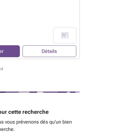
er
Détails
nt
ur cette recherche
us vous prévenons dès qu'un bien
herche.