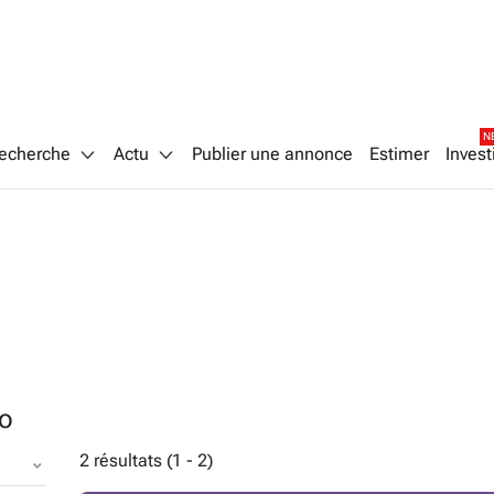
N
echerche
Actu
Publier une annonce
Estimer
Invest
oo
2 résultats (1 - 2)