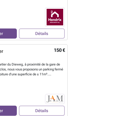
 . Accès immédiat à la gare, aux
our ancêtre ou tout autre véhicule. Pour
ements : ###
En savoir plus ?
er
Détails
150 €
er
artier du Dieweg, à proximité de la gare de
clos, nous vous proposons un parking fermé
oiture d'une superficie de ± 11m².
 un box fermé avec clé. Plus de
sur ###
En savoir plus ?
er
Détails