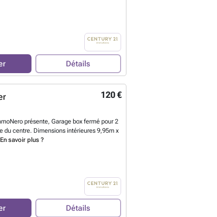
er
Détails
120 €
er
t
moNero présente, Garage box fermé pour 2
re du centre. Dimensions intérieures 9,95m x
e
En savoir plus ?
er
Détails