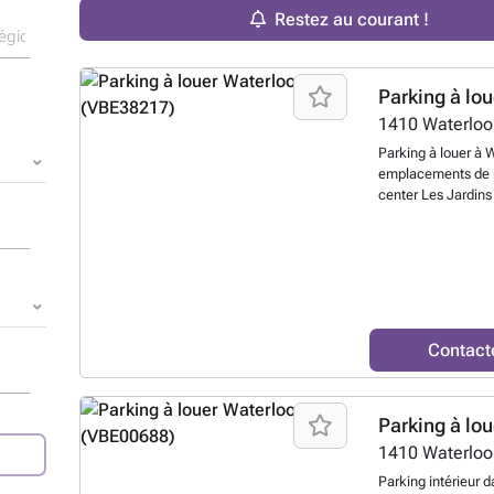
Restez au courant !
Parking à lou
1410
Waterloo
Parking à louer à 
emplacements de p
center Les Jardins 
Bepark. Idéalemen
Waterloo, à proxi
entreprises, ce par
travaillez dans le
commun (Bus 123, 
pratique et sécuris
de temps à cherche
Contact
ligne et simplifiez
directement votre 
plus ?
Parking à lou
1410
Waterloo
Parking intérieur