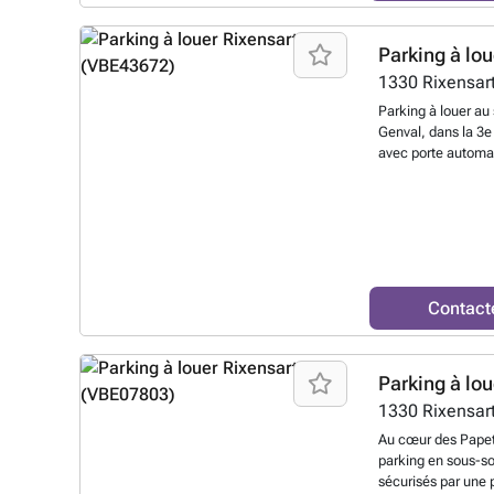
Parking à lou
1330
Rixensar
Parking à louer au
Genval, dans la 3e
avec porte automa
au ### Prix : 80€
Disponible le 07 ju
Contact
Parking à lou
1330
Rixensar
Au cœur des Papet
parking en sous-s
sécurisés par une 