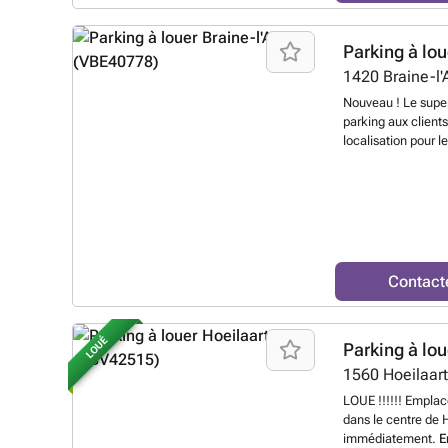
Charlotte en fait u
déplacements quot
Parking à lou
d'optimiser votre m
parking sécurisée
1420
Braine-l'
votre emplacement
Nouveau ! Le supe
réserver directeme
parking aux client
savoir plus ?
localisation pour l
parking souterrain 
partez l'esprit tra
réserver directeme
%20l'alleud%20-%
braine-l-alleud-28
utm_source=ubif
arking_listing&u
Contact
LOUÉ
Parking à lou
1560
Hoeilaar
LOUE !!!!!! Emplac
dans le centre de 
immédiatement.
E