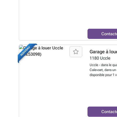
résidence Peuplier
commerces. Idéal p
plus de renseign
Contact
NOUVEAU
Garage à lou
1180
Uccle
Uccle - dans le qu
Calevoet, dans un 
disponible pour 1 v
L'emplacement est
renseignements 
Contact