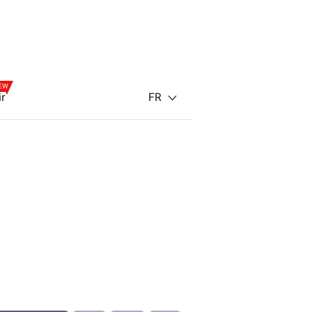
EW
FR
ir