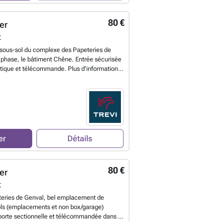
80 €
er
t
 sous-sol du complexe des Papeteries de
 phase, le bâtiment Chêne. Entrée sécurisée
tique et télécommande. Plus d'information
/mois + 10€ de charges mensuelles.
illet 2026.
En savoir plus ?
er
Détails
80 €
er
t
eries de Genval, bel emplacement de
ols (emplacements et non box/garage)
porte sectionnelle et télécommandée dans la