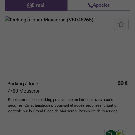
75 EUR HTVA (disponible à.p.d. 10/07/2026) •Box F.10.: 85,47m² -
E-mail
Appeler
395 EUR HTVA (disponible à.p.d. 01/10/2026) •Box F.13.: 220,00m² -
795 EUR HTVA (libre immédiatement) •BUREAU F1: 12,25m² - 65 EUR
HTVA (libre immédiatement) N'hésitez pas à nous contacter pour plus
d'informations et visite sur place.
En savoir plus ?
80 €
Parking à louer
7700
Mouscron
Emplacements de parking pour voiture en intérieur avec accès
sécurisé. Caractéristiques: Sous-sol et accès sécurisés, Situation
centrale sur la Grand Place de Mouscron, Possibilité de louer des
caves dans la résidence. Charges: Provision mensuelle de 10€ pour
les charges communes. 1 mois de garantie locative + caution bip
portail (70,00€)
En savoir plus ?