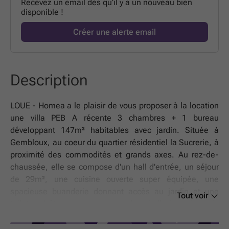
Recevez un email dès qu’il y a un nouveau bien
disponible !
Créer une alerte email
Description
LOUE - Homea a le plaisir de vous proposer à la location
une villa PEB A récente 3 chambres + 1 bureau
développant 147m² habitables avec jardin. Située à
Gembloux, au coeur du quartier résidentiel la Sucrerie, à
proximité des commodités et grands axes. Au rez-de-
chaussée, elle se compose d'un hall d'entrée, un séjour
de 29m², une cuisine ouverte super équipée, une
spacieuse buanderie donnant accès au jardin et une
Tout voir
toilette. L'étage se compose d'un hall de nuit, trois
chambres (16, 13 et 12 m²), un bureau, une salle de
douches avec une toilette, meuble de rangement et