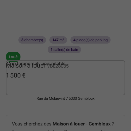
3
chambre(s)
147
m²
4
place(s) de parking
1
salle(s) de bain
Loué
Map temporarily unavailable
Maison à louer
VBE28035
1 500 €
Rue du Molauvint 7
5030 Gembloux
Vous cherchez des
Maison à louer - Gembloux
?