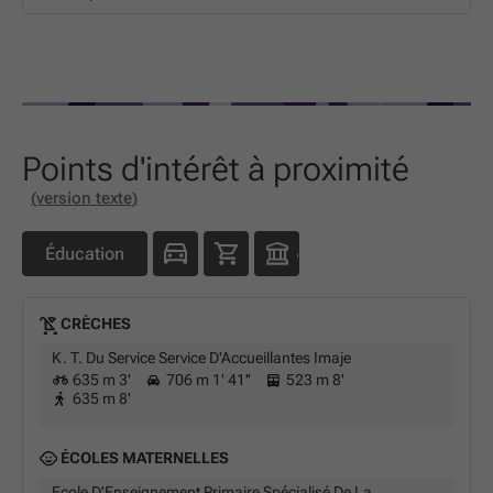
Points d'intérêt à proximité
(version texte)
Éducation
CRÈCHES
K. T. Du Service Service D'Accueillantes Imaje
635 m 3'
706 m 1' 41''
523 m 8'
635 m 8'
ÉCOLES MATERNELLES
Ecole D'Enseignement Primaire Spécialisé De La