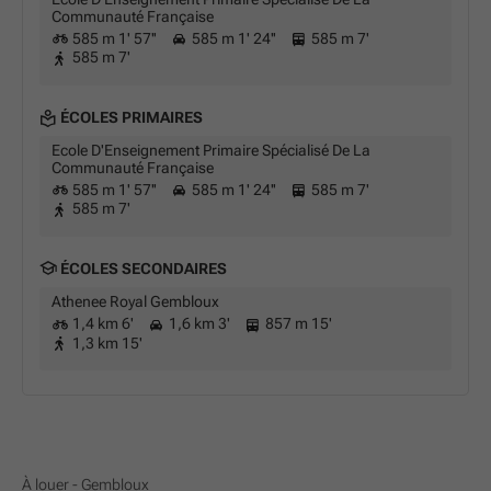
Communauté Française
585 m 1' 57''
585 m 1' 24''
585 m 7'
585 m 7'
ÉCOLES PRIMAIRES
Ecole D'Enseignement Primaire Spécialisé De La
Communauté Française
585 m 1' 57''
585 m 1' 24''
585 m 7'
585 m 7'
ÉCOLES SECONDAIRES
Athenee Royal Gembloux
1,4 km 6'
1,6 km 3'
857 m 15'
1,3 km 15'
À louer - Gembloux