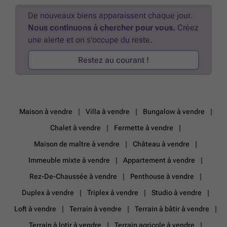
supplémentaire pour les futurs occupants. À noter qu’aucune
installation d’air conditionné, d’alarme ou d’ascenseur n’est présente
De nouveaux biens apparaissent chaque jour.
dans la demeure. L’emplacement calme de cette maison dans la
Nous continuons à chercher pour vous.
Créez
commune de Klerken garantit une qualité de vie paisible tout en
une alerte et on s'occupe du reste.
restant accessible. Proposée à la location pour un montant mensuel
de 925 €, cette résidence représente une opportunité intéressante
Restez au courant !
pour une famille recherchant un cadre spacieux et agréable en
Flandre occidentale. Nous vous invitons à prendre contact rapidement
afin d’obtenir davantage d’informations ou convenir d’une visite
personnalisée. Ne laissez pas passer cette offre rare sur le marché
locatif local.
En savoir plus ?
Maison à vendre
Villa à vendre
Bungalow à vendre
Chalet à vendre
Fermette à vendre
Maison de maître à vendre
Château à vendre
Immeuble mixte à vendre
Appartement à vendre
Rez-De-Chaussée à vendre
Penthouse à vendre
Duplex à vendre
Triplex à vendre
Studio à vendre
Loft à vendre
Terrain à vendre
Terrain à bâtir à vendre
Terrain à lotir à vendre
Terrain agricole à vendre