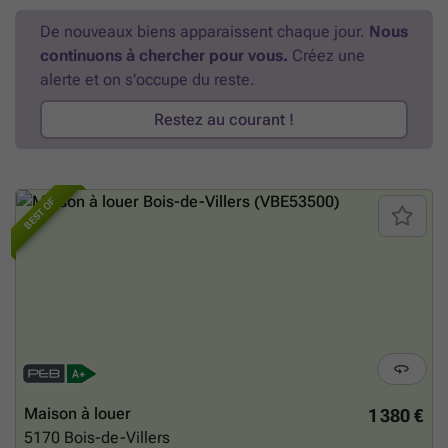
(assurance abandon de recours, entretien de la pompe à chaleur et de
De nouveaux biens apparaissent chaque jour.
Nous
l'adoucisseur d'eau). Informations et visites : ### - ### - ###
En
continuons à chercher pour vous.
Créez une
savoir plus ?
alerte et on s'occupe du reste.
Restez au courant !
BEST OF
Maison à louer
1 380 €
5170
Bois-de-Villers