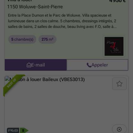
4 950 €
1150
Woluwe-Saint-Pierre
Entre la Place Dumon et le Parc de Woluwe. Villa spacieuse et
lumineuse dans un clos calme. 5 chambres, dressings intégrés, 2
salles de bains, 2 salles de douche, beau living avec F.O, salle à
manger, cuisine full équipée, 2 wc séparés, grandes caves, garage 2
voitures et parkings. Finitions de grande qualité. Nouvelle toiture,
5
chambre(s)
275
m²
système de simple flux et panneaux photovoltaïques. A proximité des
commerces et transports en communs. Beaucoup de charme et de
caractère. A voir absolument ! Renseignements et visites : ### de
préférence via WhatsApp
En savoir plus ?
E-mail
Appeler
BEST OF