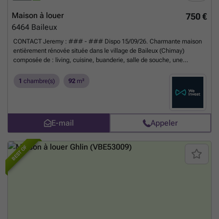
Maison à louer
750 €
6464
Baileux
CONTACT Jeremy : ### - ### Dispo 15/09/26. Charmante maison
entièrement rénovée située dans le village de Baileux (Chimay)
composée de : living, cuisine, buanderie, salle de souche, une
chambre, un bureau, une mezzanine et petit jardin. Chauffage poêle à
pellets Installation électrique CONFORME PEB B - n°20240402001813
1
chambre(s)
92
m²
- E totale : 15389 kWh/an - E spéc. : 128 kWh/m².an. Loyer 750€/mois
hors charges + 20€/mois de provision pour entretien du poêle à pellets
Sous réserve d'acceptation des propriétaires. Informations indicatives
et non contractuelles.
En savoir plus ?
E-mail
Appeler
BEST OF