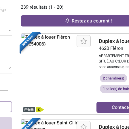
239 résultats (1 - 20)
Restez au courant !
NOUVEAU
Duplex à lou
4620
Fléron
APPARTEMENT TR
SITUÉ AU CŒUR DE
sans ascenseur, c
hall d’entrée, un
m², une salle de ba
2
chambre(s)
de 14 m², une sall
12 m² (four, taques
1
salle(s) de bai
qu’un espace buand
polyvalente de 50
en bureau, ainsi q
Contact
charges mensuel de
PVC à double vitra
individuels et situ
NOUVEAU
Duplex à lou
commerces, des tr