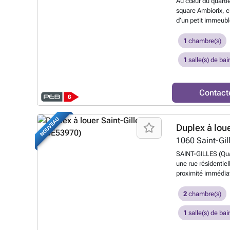
Au cœur du quartie
square Ambiorix, c
d’un petit immeubl
super-équipée (réfr
combiné four-micr
1
chambre(s)
salle de douche av
vitrage, possibili
1
salle(s) de bai
115€/mois comprenan
des communs. Idéa
Delhaize, Carrefour
Contact
restaurants, bars,
27, 63, 79, 80, N0
sous réserve de mo
NOUVEAU
Duplex à lou
7805906
En savoir
1060
Saint-Gil
SAINT-GILLES (Quar
une rue résidentie
proximité immédia
commerces et de 
vous présente un 
2
chambre(s)
entièrement rénov
bruxellois de cara
1
salle(s) de bai
d'entrée avec espa