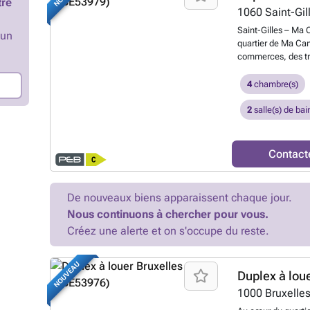
tre
Disponible à partir
1060
Saint-Gil
locative équivalen
Saint-Gilles – Ma 
’un
premier mois de lo
quartier de Ma Ca
commerces, des tr
commodités, déco
avec jardin. Le bi
4
chambre(s)
d'une salle à mang
entièrement équipé
2
salle(s) de bai
convivial avec un a
nuit comprend une
bureau attenant de 
Contact
Deux autres chamb
l'ensemble, ainsi 
buanderie. Un bien
De nouveaux biens apparaissent chaque jour.
agréable espace ex
Nous continuons à chercher pour vous.
personne à la rech
PEB C. Libre le 15
Créez une alerte et on s'occupe du reste.
wwww.jampropert
NOUVEAU
Duplex à lou
1000
Bruxelle