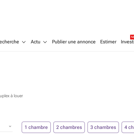
N
echerche
Actu
Publier une annonce
Estimer
Invest
uplex à louer
1 chambre
2 chambres
3 chambres
4 c