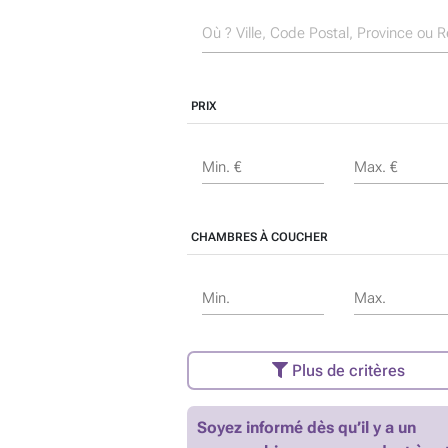
PRIX
Min. €
Max. €
CHAMBRES À COUCHER
Min.
Max.
Plus de critères
Soyez informé dès qu’il y a un