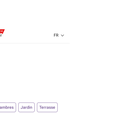
EW
FR
ir
hambres
Jardin
Terrasse