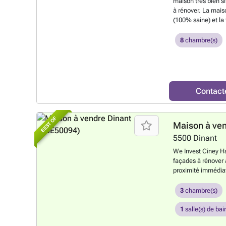
maison très bien s
à rénover. La mais
(100% saine) et la 
bâtiment arrière 
savoir plus ?
8
chambre(s)
Contact
BEST OF
Maison à ve
5500
Dinant
We Invest Ciney H
façades à rénover 
proximité immédiat
commodités, cette
potentiel d’amén
3
chambre(s)
d’un petit hall d’e
cuisine, d’un WC s
1
salle(s) de bai
terrasse et le jard