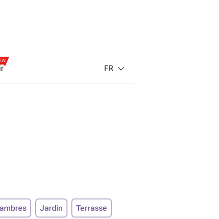
EW
FR
ir
hambres
Jardin
Terrasse