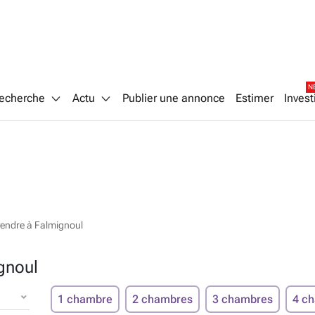
N
echerche
Actu
Publier une annonce
Estimer
Invest
endre à Falmignoul
gnoul
1 chambre
2 chambres
3 chambres
4 c