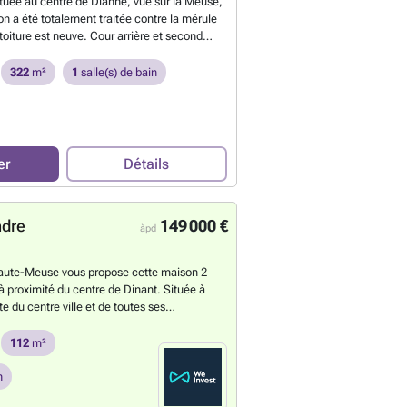
ituée au centre de Dianne, vue sur la Meuse,
on a été totalement traitée contre la mérule
toiture est neuve. Cour arrière et second
avec potentiel 2 chambres supplémentaires
En
322
m²
1
salle(s) de bain
er
Détails
ndre
149 000 €
àpd
aute-Meuse vous propose cette maison 2
à proximité du centre de Dinant. Située à
e du centre ville et de toutes ses
 maison 2 façades offre un très beau
agement. Le rez-de-chaussée se compose
112
m²
ntrée, d’un salon, d’une salle à manger, d’une
éparé ainsi que d’un accès direct vers la
n
in. Au premier étage, vous trouverez deux