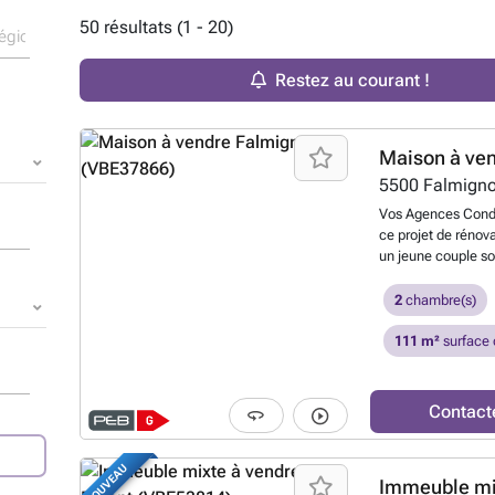
50 résultats (1 - 20)
Restez au courant !
Maison à ve
5500
Falmigno
Vos Agences Condr
ce projet de rénov
un jeune couple so
Imaginez votre fut
environnement agr
2
chambre(s)
potentiel d’évolut
développe une supe
111 m²
surface 
exploitable de 35m
de 50 m² constitue
propice à l’aménag
Contact
avec terrasse com
Composition : - Re
- 1er étage : hall 
NOUVEAU
Immeuble mi
aménageable de 35m