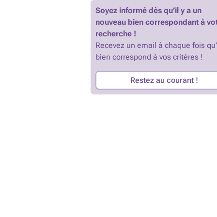
Soyez informé dès qu’il y a un
nouveau bien correspondant à vo
recherche !
Recevez un email à chaque fois qu
bien correspond à vos critères !
Restez au courant !