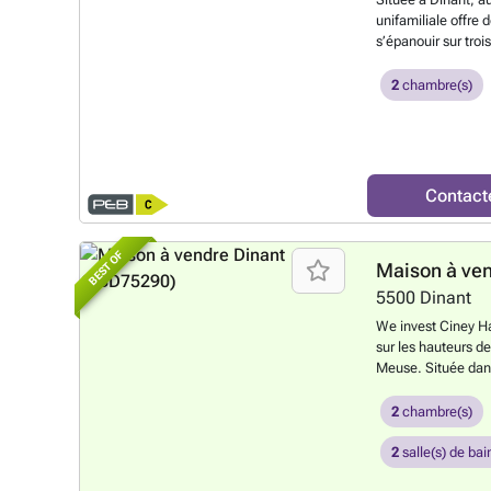
unifamiliale offre
s’épanouir sur troi
trois cuisines) tou
parfaitement à un 
2
chambre(s)
d’une grande famill
afin de laisser lib
projet. Techniques
électriques à effe
électrique est con
Contact
Descriptif à titre 
BEST OF
Maison à ve
5500
Dinant
We invest Ciney H
sur les hauteurs de
Meuse. Située dan
charmante maison 
opportunité pour l
2
chambre(s)
investisseurs à la 
a été entièrement 
2
salle(s) de bai
complète. Un atout