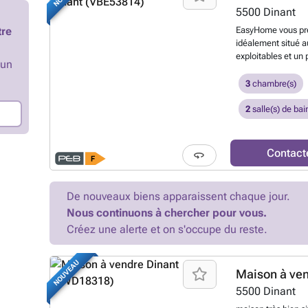
atouts : projet ve
5500
Dinant
aménageable de 35m
tre
EasyHome vous pré
personnalisation.
E
idéalement situé a
exploitables et un
’un
entrepreneur. Le 
surface commercia
3
chambre(s)
accès direct aux 
avec plus de 100 m
2
salle(s) de bai
idéal pour dévelop
indépendant. À l’é
nombreuses possibi
Contact
propose un volume
en troisième logem
octroyé pour la cr
De nouveaux biens apparaissent chaque jour.
chaussée commerci
Nous continuons à chercher pour vous.
œuvre de votre pr
opportunité d’inve
Créez une alerte et on s'occupe du reste.
stratégique, rentab
locative dans une v
NOUVEAU
le marché, alliant 
Maison à ve
sans attendre. Pri
5500
Dinant
savoir plus ?