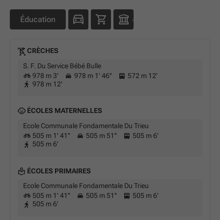
Éducation
CRÈCHES
S. F. Du Service Bébé Bulle
978 m 3'
978 m 1' 46''
572 m 12'
978 m 12'
ÉCOLES MATERNELLES
Ecole Communale Fondamentale Du Trieu
505 m 1' 41''
505 m 51''
505 m 6'
505 m 6'
ÉCOLES PRIMAIRES
Ecole Communale Fondamentale Du Trieu
505 m 1' 41''
505 m 51''
505 m 6'
505 m 6'