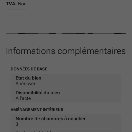
caractère indicatif et non contractuel.
TVA
: Non
[
www.actualimmo.be
](
http://www.actualimmo.be
) – IPI
508 068
Informations complémentaires
DONNÉES DE BASE
Etat du bien
À rénover
Disponibilité du bien
A l’acte
AMÉNAGEMENT INTÉRIEUR
Nombre de chambres à coucher
3