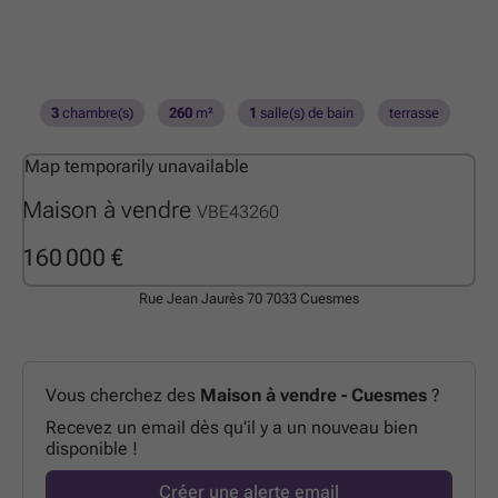
3
chambre(s)
260
m²
1
salle(s) de bain
terrasse
Map temporarily unavailable
Maison à vendre
VBE43260
160 000 €
Rue Jean Jaurès 70
7033 Cuesmes
Vous cherchez des
Maison à vendre - Cuesmes
?
Recevez un email dès qu’il y a un nouveau bien
disponible !
Créer une alerte email