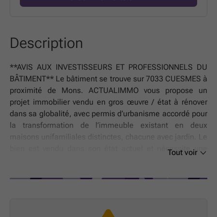
Description
**AVIS AUX INVESTISSEURS ET PROFESSIONNELS DU
BÂTIMENT** Le bâtiment se trouve sur 7033 CUESMES à
proximité de Mons. ACTUALIMMO vous propose un
projet immobilier vendu en gros œuvre / état à rénover
dans sa globalité, avec permis d’urbanisme accordé pour
la transformation de l’immeuble existant en deux
maisons unifamiliales distinctes, chacune avec jardin. Le
bien est vendu dans son état actuel et nécessite une
Tout voir
rénovation globale : aménagements intérieurs,
techniques spéciales, finitions, parachèvements,
extérieurs, équipements, etc. Il s’agit donc d’un projet
destiné à des acquéreurs capables de finaliser
l’ensemble des travaux selon leurs propres choix et le