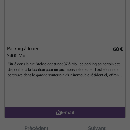
Parking à louer
60 €
2400
Mol
Situé dans la rue Stokteloopstraat 37 à Mol, ce parking souterrain est
disponible à la location pour un prix mensuel de 65 €. Il est sécurisé et
se trouve dans le garage souterrain d'un immeuble résidentiel, offrant
ainsi une tranquillité d'esprit aux locataires. Ce parking a une
superficie d'environ 12,75 mètres carrés, avec une largeur de 2,60
mètres et une profondeur de 4,90 mètres. Il est idéal pour un usage
quotidien ou pour y stationner un véhicule de collection. La
disponibilité est immédiate, ce qui vous permet de commencer à
l'utiliser sans délai. Pour ceux qui recherchent des solutions de
E-mail
stationnement supplémentaires ou des espaces de stockage dans les
environs, nous disposons également de plusieurs unités qui sont
disponibles ou se libèrent régulièrement. N'hésitez pas à nous
Précédent
Suivant