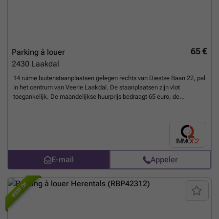
65 €
Parking à louer
2430
Laakdal
14 ruime buitenstaanplaatsen gelegen rechts van Diestse Baan 22, pal
in het centrum van Veerle Laakdal. De staanplaatsen zijn vlot
toegankelijk. De maandelijkse huurprijs bedraagt 65 euro, de
minimum huurtermijn bedraagt 6 maanden en is telkens op voorhand
te betalen. Bij huurtermijn van min. 1 jaar en volledige vooruitbetaling
krijgt u 1 maand korting. Indien deze staanplaatsen uw interesse
opwekken, aarzel dan niet om contact op te nemen via ### .
En
savoir plus ?
E-mail
Appeler
BEST OF