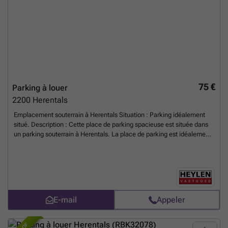
très fréquentée de Herentals. Le tout pour un prix compétitif de 90 €
par mois. Pour plus d'informations ou pour organiser une visite,
veuillez nous contacter en utilisant les références mentionnées ci-
dessus.
En savoir plus ?
75 €
Parking à louer
2200
Herentals
Emplacement souterrain à Herentals Situation : Parking idéalement
situé. Description : Cette place de parking spacieuse est située dans
un parking souterrain à Herentals. La place de parking est idéalement
située dans le bâtiment et est facilement accessible. Le garage
souterrain est très spacieux, ce qui permet de manœuvrer la voiture
sans aucun problème.
En savoir plus ?
E-mail
Appeler