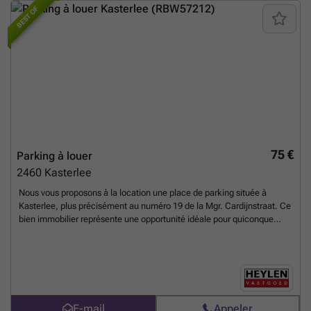
facile d’accès. La surface précise du parking et d’autres détails
BEST OF
spécifiques ne sont pas mentionnés, mais la situation dans un
complexe résidentiel confère un cadre ordonné et bien entretenu.
Situé dans la commune de Kasterlee, cet emplacement de parking
bénéficie de la proximité du centre-ville, facilitant vos déplacements
quotidiens. Pour toute information complémentaire ou pour organiser
une visite, n’hésitez pas à contacter notre agence. Cette offre est
idéale pour sécuriser votre véhicule en toute sérénité dans un
environnement calme et accessible dès à présent.
En savoir plus ?
75 €
Parking à louer
2460
Kasterlee
Nous vous proposons à la location une place de parking située à
Kasterlee, plus précisément au numéro 19 de la Mgr. Cardijnstraat. Ce
bien immobilier représente une opportunité idéale pour quiconque
cherche un emplacement sécurisé et pratique pour stationner son
véhicule dans cette commune. La location est proposée au tarif
mensuel de 75 €, un prix attractif pour une place de parking en sous-
sol dans un environnement calme et accessible. Cette place de
parking se trouve dans le garage souterrain d’un immeuble résidentiel,
garantissant ainsi une protection optimale contre les intempéries et
E-mail
Appeler