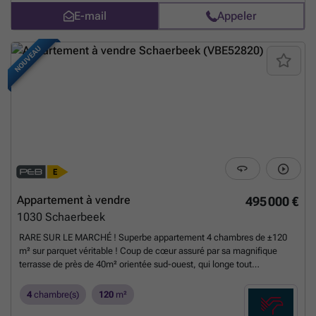
avec bain-douche Cuisine à moderniser selon vos envies PEB : E
E-mail
Appeler
Électricité conforme Nouvelle copropriété 💡 Luminosité, espace et
fort potentiel de rénovation. 💻 Découvrez d’autres biens à vendre à
Schaerbeek sur weinvest.be – appartements, maisons et immeubles
NOUVEAU
de rapport à Bruxelles - Schaerbeek.
En savoir plus ?
Appartement à vendre
495 000 €
1030
Schaerbeek
RARE SUR LE MARCHÉ ! Superbe appartement 4 chambres de ±120
m² sur parquet véritable ! Coup de cœur assuré par sa magnifique
terrasse de près de 40m² orientée sud-ouest, qui longe tout
l'appartement et lui confère une véritable ambiance penthouse. Situé
à Schaerbeek, au 4ᵉ étage d'une copropriété parfaitement entretenue,
4
chambre(s)
120
m²
il bénéficie d'un emplacement stratégique, à deux pas de Woluwe-