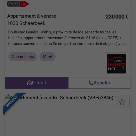
Appartement à vendre
230 000 €
1030
Schaerbeek
Boulevard Général Wahis, à proximité de Meiser et de toutes les
facilités, appartement traversant à rénover de 81m² (selon CPEB) +
terrasse couverte situé au 2e étage d'un immeuble de 6 étages (avec
ascenseur). L'appartement se compose: d'un hall d'entrée avec WC
séparé, d'un séjour, de 2 chambres attenantes, d'une salle de bain et
2
chambre(s)
81
m²
d'une cuisine non équipée avec accès à la terrasse couverte. Cave.
Garage box fermé inclus dans le prix. Chaudière individuelle au gaz.
Libre à l'acte. Plus d'informations sur notre site: ### (référence:
7683526)
En savoir plus ?
E-mail
Appeler
NOUVEAU