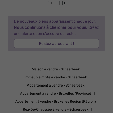
disponibles sur demande. PRIX : 189.000 €. Le propriétaire se réserve
1+
11+
le droit d'accepter ou de refuser toute offre. Informations données à
titre indicatif et non contractuelles. A visiter sans tarder !! Informations
et visites : ### & ### ------ VISITE VIRTUELLE : ### ------
En
savoir plus ?
De nouveaux biens apparaissent chaque jour.
Nous continuons à chercher pour vous.
Créez
une alerte et on s'occupe du reste.
Restez au courant !
Maison à vendre - Schaerbeek
Immeuble mixte à vendre - Schaerbeek
Appartement à vendre - Schaerbeek
Appartement à vendre - Bruxelles (Province)
Appartement à vendre - Bruxelles Region (Région)
Rez-De-Chaussée à vendre - Schaerbeek