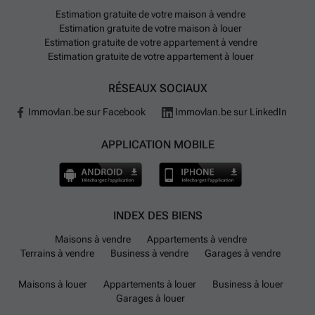
scolaires tous niveaux confondus et plus d’une
Estimation gratuite de votre maison à vendre
cinquantaine de crèches. Les grandes surfaces
Estimation gratuite de votre maison à louer
alimentaires comme Carrefour ou Delhaize sont
Estimation gratuite de votre appartement à vendre
nombreuses pour les courses du quotidien. Pour ceux
Estimation gratuite de votre appartement à louer
qui privilégient les modes doux ou partagés, la
RÉSEAUX SOCIAUX
commune propose plusieurs stations Villo! et Cambio
ainsi qu’un réseau naissant de bornes de recharge
Immovlan.be sur Facebook
Immovlan.be sur LinkedIn
pour véhicules électriques. L’aéroport Brussel Airport
est accessible en environ douze minutes en voiture.
APPLICATION MOBILE
INDEX DES BIENS
Maisons à vendre
Appartements à vendre
Terrains à vendre
Business à vendre
Garages à vendre
Maisons à louer
Appartements à louer
Business à louer
Garages à louer