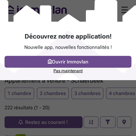
Découvrez notre application!
Nouvelle app, nouvelles fonctionnalités !
Ouvrir Immovlan
Pas maintenant
Appartement à vendre - Schaerbeek
1 chambre
2 chambres
3 chambres
4 chambres
222 résultats (1 - 20)
Restez au courant !