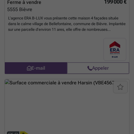
199 000 €
Ferme à vendre
5555
Bièvre
L’agence ERA B-LUX vous présente cette maison 4 façades située
dans le calme village de Bellefontaine, commune de Bièvre. Implantée
sur une parcelle d’environ 11 ares, elle offre de nombreuses
possibilités d’aménagement. Son principal atout : une autorisation
déjà obtenue pour l’exploitation d’un gîte de 9 personnes. Composition
: cuisine équipée neuve (jamais utilisée), salon, salle à manger,
véranda, espace prévu pour une salle de bain, possibilité de créer
jusqu’à 4 chambres, garage, cave et étage aménageable. Idéal pour
une habitation, une seconde résidence ou un projet touristique dans
E-mail
Appeler
un environnement verdoyant et paisible. Prix sous réserve
d’acceptation du propriétaire. Informations données à titre indicatif et
non contractuel. Intéressé(e) ? Contactez l’agence ERA B-LUX au
###
En savoir plus ?