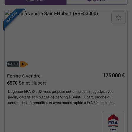
confort énergétique. Régime TVA à 6% ! Prix sous réserve
d’acceptation du propriétaire. Informations données à titre indicatif et
non contractuel. Intéressé(e) ? Contactez l’agence ERA B-LUX au
NOUVEAU
###
En savoir plus ?
175 000 €
Ferme à vendre
6870
Saint-Hubert
L’agence ERA B-LUX vous propose cette maison 3 façades avec
jardin, garage et 4 places de parking à Saint-Hubert, proche du
centre, des commodités et avec accès rapide à la N89. Le bien
bénéficie d’un double accès par deux rues différentes. Composition :
cuisine, spacieux séjour, 2 WC, 3 chambres, 1 salle de bain, 3 pièces
aménageables au dernier étage, buanderie, 3 caves, garage, cour et
parkings. Nouvelle chaudière installée en mars 2026 (après réalisation
du PEB). Grâce à sa configuration, possibilité de division en plusieurs