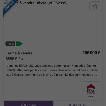
NOUVEAU
265 000 €
Ferme à vendre
5555
Bièvre
L’agence ERA B-LUX vous présente cette maison 4 façades récente
(2023), attenante par le carport, située dans une rue calme en cul-de-
sac à Graide (commune de Bièvre), à proximité des commodités et
des axes principaux. Elle se compose d’un lumineux séjour avec
espace cuisine à aménager selon vos envies, de 3 chambres, d’une
salle de bain, d’une buanderie, d’un débarras ainsi que de 2 toilettes
séparées. Vous bénéficierez également d’un grenier aménageable,
d’un carport et d’un agréable jardin. Côté technique : citerne d’eau de
pluie, PEB A et 8 panneaux photovoltaïques, garantissant un excellent
E-mail
Appeler