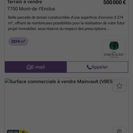
Terrain à vendre
500 000 €
7750
Mont-de-l'Enclus
Belle parcelle de terrain constructible d’une superficie d’environ 3 374
m², offrant de nombreuses possibilités pour la réalisation de votre futur
projet immobilier, sous réserve du respect des prescriptions
urbanistiques en vigueur. Le terrain présente des dimensions
généreuses : Largeur : environ 42 mètres Profondeur : environ 80
3374
m²
mètres Publicité à caractère non contractuel et ne constituant pas une
offre. Les propriétaires se réservent le droit de décider librement
d’accepter ou de refuser toute offre soumise pour leur bien.
En savoir
plus ?
E-mail
Appeler