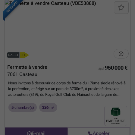
NOUVEAU
Fermette à vendre
950 000 €
àpd
7061
Casteau
Nous invitons à découvrir ce corps de ferme du 17ème siècle rénové à
la perfection, et érigé sur un parc de 3700m², à proximité des axes
autoroutiers (E19), du Royal Golf Club du Hainaut et de la gare de
Mons. Pas moins de 5 années auront été nécessaires afin de lui
apporter tout le confort d’aujourd’hui, tout en gardant l’authenticité
5
chambre(s)
326
m²
originale. Le hall d’entrée donne accès aux espaces de vie d’un côté
et de nuit de l’autre. Les espaces de vie profitent d’un chauffage au sol
et se composent d’un salon avec poêle à bois et espace bar, d’une
salle-à-manger agrémentée de « voussettes », et d’une vaste cuisine
E-mail
Appeler
équipée d’une cuisinière Lacanche à 7 foyers ainsi qu’un cellier. On y