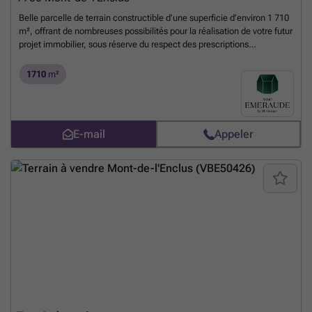
Belle parcelle de terrain constructible d’une superficie d’environ 1 710
m², offrant de nombreuses possibilités pour la réalisation de votre futur
projet immobilier, sous réserve du respect des prescriptions
urbanistiques en vigueur. Le terrain présente des dimensions
généreuses : Largeur : environ 22 mètres Profondeur : environ 80
1710
m²
mètres Le revenu cadastral sera déterminé à la suite de la division de
la parcelle. Publicité à caractère non contractuel et ne constituant pas
une offre. Les propriétaires se réservent le droit de décider librement
d’accepter ou de refuser toute offre soumise pour leur bien.
En savoir
E-mail
Appeler
plus ?