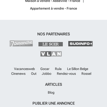
Maison à vendre - Abbeville - France
Les informations sur les risques auxquels ce bien est exposé sont
disponibles sur le site Géorisques : ###
En savoir plus ?
Appartement à vendre - France
NOS PARTENAIRES
Vacancesweb
Gocar
Rula
Le Sillon Belge
Cinenews
Out
Jobbo
Rendez-vous
Rossel
ARTICLES
Blog
PUBLIER UNE ANNONCE