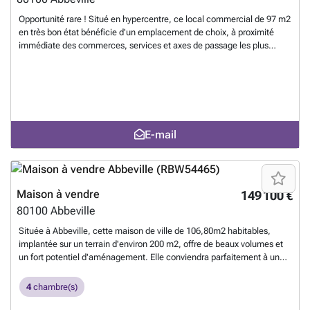
Opportunité rare ! Situé en hypercentre, ce local commercial de 97 m2
en très bon état bénéficie d'un emplacement de choix, à proximité
immédiate des commerces, services et axes de passage les plus
fréquentés d'Abbeville. Le bien se compose d'un espace principal
lumineux, complété par une cave idéale pour le stockage et une
agréable terrasse offrant un atout supplémentaire pour certaines
activités. Il constitue à la fois un excellent investissement et une
opportunité pour développer votre propre activité. Caractéristiques :
Superficie : 97 m2 État : très bon Cave et terrasse incluses
E-mail
Emplacement central à forte visibilité Ne manquez pas cette occasion
unique de vous installer ou d'investir dans un emplacement
stratégique au coeur d'Abbeville !
En savoir plus ?
Maison à vendre
149 100 €
80100
Abbeville
Située à Abbeville, cette maison de ville de 106,80m2 habitables,
implantée sur un terrain d'environ 200 m2, offre de beaux volumes et
un fort potentiel d'aménagement. Elle conviendra parfaitement à un
projet de résidence principale ou d'investissement après rénovation.
Au rez-de-chaussée, une entrée dessert un séjour ouvert sur la
4
chambre(s)
cuisine, une chambre pouvant également faire office de salon, un
bureau, un WC indépendant ainsi qu'une véranda non chauffée. Le