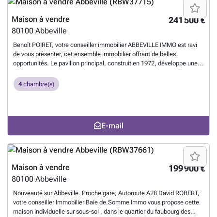
Maison à vendre
241 500 €
80100
Abbeville
Benoît POIRET, votre conseiller immobilier ABBEVILLE IMMO est ravi
de vous présenter, cet ensemble immobilier offrant de belles
opportunités. Le pavillon principal, construit en 1972, développe une
surface de 122m2 et se compose au rez-de-chaussée d'une entrée,
d'un vaste séjour lumineux avec vue sur le jardin, d'une cuisine
4
chambre(s)
séparée aménagée et équipée, d'une salle d'eau moderne avec
douche à l'italienne, d'un WC et de deux chambres. À l'étage, un
palier dessert une seconde salle d'eau, deux chambres
supplémentaires et un WC. La maison bénéficie d'un chauffage au
E-mail
gaz de ville et d'un sous-sol total, idéal pour le rangement ou
l'aménagement d'espaces supplémentaires. En complément, une
maison abbevilloise attenante, à rénover entièrement, permet
d'envisager un revenu locatif ou un projet familial. Un garage
complète ce bien. Classe énergétique F. Une opportunité rare à saisir !
Maison à vendre
199 900 €
Vous souhaitez des informations complémentaires, contacter Benoît
80100
Abbeville
POIRET au ### Benoît POIRET, immatriculé sous le numéro
514163823
En savoir plus ?
Nouveauté sur Abbeville. Proche gare, Autoroute A28 David ROBERT,
votre conseiller Immobilier Baie de.Somme Immo vous propose cette
maison individuelle sur sous-sol , dans le quartier du faubourg des