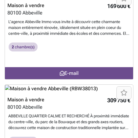
514163823
En savoir plus ?
Maison à vendre
169 600 €
80100
Abbeville
L'agence Abbeville Immo vous invite à découvrir cette charmante
maison entièrement rénovée, idéalement située en plein coeur du
centre-ville, à proximité immédiate des écoles et des commerces. Elle
se compose : au rez-de-chaussée : d'un séjour chaleureux, d'une
cuisine aménagée et d'un coin repas, d'une salle d'eau, un wc et une
2
chambre(s)
buanderie ; au premier étage : d'un petit salon cosy ainsi que de deux
chambres ; au second étage : d'un beau grenier exploitable offrant de
nombreuses possibilités. Vous bénéficierez également d'un chauffage
central au gaz de ville, d'une dépendance et d'un jardinet bien exposé.
E-mail
Un véritable coup de coeur de l'agence ! Pour visiter contacter
l'agence ABBEVILLE IMMO EN ENTRANT CHEZ NOUS VOUS
ENTREREZ BIENTOT CHEZ VOUS !!!
En savoir plus ?
Maison à vendre
309 750 €
80100
Abbeville
ABBEVILLE QUARTIER CALME ET RECHERCHÉ À proximité immédiate
du centre-ville, du parc de la Bouvaque et des grands axes routiers,
découvrez cette maison de construction traditionnelle implantée sur
un magnifique terrain clos et arboré de 1 611 m2. La maison