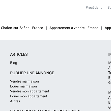
risques auxquels
Chambre 19 m² 
Géorisques : 
Précédent
Su
Chambre 16 m² p
+ dégagement. S
10 – 12 – 20 m²
au-dessus 100 m
voutée semi-ent
- Chalon-sur-Saône - France
Appartement à vendre - France
App
: 140 m² à usa
Chauffage centra
plates sur deme
Lyon 1h10. Pari
informations sur
ARTICLES
I
sur le site Géo
Blog
M
A
PUBLIER UNE ANNONCE
T
B
Vendre ma maison
G
Louer ma maison
Vendre mon appartement
M
Louer mon appartement
A
Autres
B
G