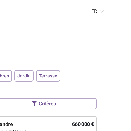
FR
bres
Jardin
Terrasse
Critères
endre
660 000 €