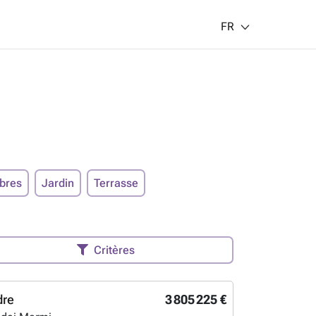
FR
bres
Jardin
Terrasse
Critères
dre
3 805 225 €