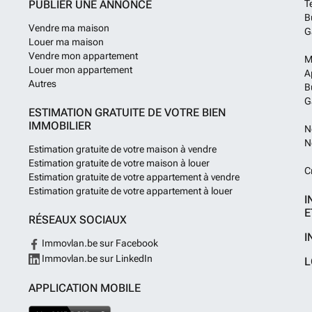
PUBLIER UNE ANNONCE
T
B
Vendre ma maison
G
Louer ma maison
Vendre mon appartement
M
Louer mon appartement
A
Autres
B
G
ESTIMATION GRATUITE DE VOTRE BIEN
IMMOBILIER
N
N
Estimation gratuite de votre maison à vendre
Estimation gratuite de votre maison à louer
C
Estimation gratuite de votre appartement à vendre
Estimation gratuite de votre appartement à louer
I
E
RÉSEAUX SOCIAUX
I
Immovlan.be sur Facebook
Immovlan.be sur LinkedIn
L
APPLICATION MOBILE