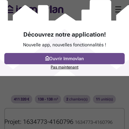
Découvrez notre application!
Nouvelle app, nouvelles fonctionnalités !
Ouvrir Immovlan
Pas maintenant
411 320 €
138 - 138
m²
2
chambre(s)
11
unité(s)
Projet: 1634773-4160796
1634773-4160796