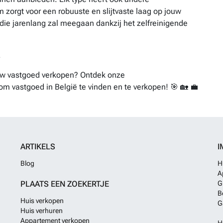
 zorgt voor een robuuste en slijtvaste laag op jouw
ok die jarenlang zal meegaan dankzij het zelfreinigende
.
ouw vastgoed verkopen? Ontdek onze
om vastgoed in België te vinden en te verkopen! 🎯 🏡 💼
ARTIKELS
I
Blog
H
A
PLAATS EEN ZOEKERTJE
G
B
Huis verkopen
G
Huis verhuren
Appartement verkopen