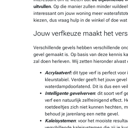
uitvullen
. Op die manier zullen minder vuildee
interessant om jouw woning meer waterafstoten
kiezen, dus vraag hulp in de winkel of doe wa
Jouw verfkeuze maakt het vers
Verschillende gevels hebben verschillende on
gevel gemaakt is. Op basis van deze kennis kan
zal doen herleven. Wij zetten hieronder alvast 
Acrylaatverf:
dit type verf is perfect voo
kleurstabiel. Verder geeft het jouw geve
waterdampdoorlatend. Dit is dus een vei
Intelligente gevelverven
: dit soort verf
verf een natuurlijk zelfreinigend effect. 
roetdeeltjes zich niet kunnen hechten,
behoud je jarenlang een nette gevel.
Kaleisystemen
: voor het mooiste result
verschillende kaleisystemen die zij je k