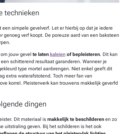
e technieken
 een simpele gevelverf. Let er hierbij op dat je iedere
er genoeg verf koopt. De poreuze aard van een baksteen
rpen.
n om jouw gevel
te laten
kaleien
of bepleisteren
. Dit kan
e een schitterend resultaat garanderen. Wanneer je
gekleurd type mortel aanbrengen. Niet enkel geeft dit
aag extra waterafstotend. Toch meer fan van
rove korrel. Pleisterwerk kan trouwens makkelijk geverfd
volgende dingen
ister. Dit materiaal is
makkelijk te beschilderen
en zo
 uitstraling geven. Bij het schilderen is het ook
flagen de structuur van het pleistervlak lichtjes