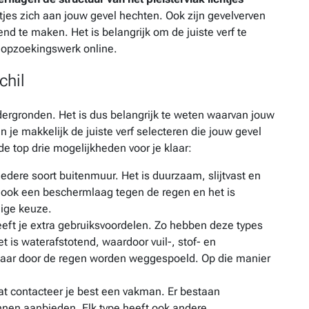
ltjes zich aan jouw gevel hechten. Ook zijn gevelverven
d te maken. Het is belangrijk om de juiste verf te
t opzoekingswerk online.
chil
dergronden. Het is dus belangrijk te weten waarvan jouw
 je makkelijk de juiste verf selecteren die jouw gevel
de top drie mogelijkheden voor je klaar:
r iedere soort buitenmuur. Het is duurzaam, slijtvast en
l ook een beschermlaag tegen de regen en het is
lige keuze.
 geeft je extra gebruiksvoordelen. Zo hebben deze types
Het is waterafstotend, waardoor vuil-, stof- en
 maar door de regen worden weggespoeld. Op die manier
aat contacteer je best een vakman. Er bestaan
unnen aanbieden. Elk type heeft ook andere