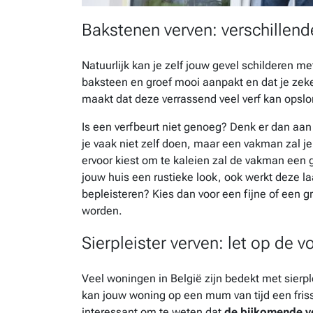
Bakstenen verven: verschillend
Natuurlijk kan je zelf jouw gevel schilderen met
baksteen en groef mooi aanpakt en dat je zek
maakt dat deze verrassend veel verf kan opslo
Is een verfbeurt niet genoeg? Denk er dan aa
je vaak niet zelf doen, maar een vakman zal j
ervoor kiest om te kaleien zal de vakman een 
jouw huis een rustieke look, ook werkt deze l
bepleisteren? Kies dan voor een fijne of een g
worden.
Sierpleister verven: let op de 
Veel woningen in België zijn bedekt met sierple
kan jouw woning op een mum van tijd een frisse
interessant om te weten dat
de bijkomende ver