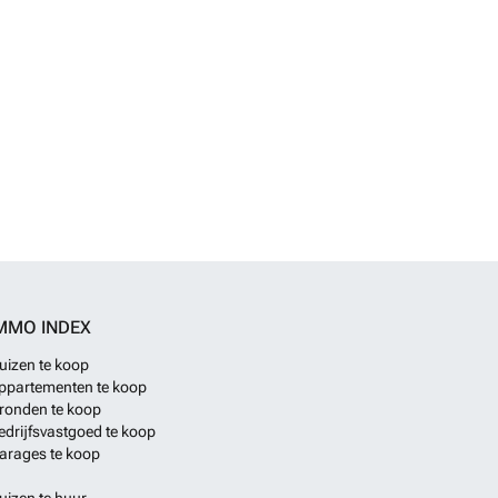
MMO INDEX
uizen te koop
ppartementen te koop
ronden te koop
edrijfsvastgoed te koop
arages te koop