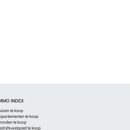
MMO INDEX
uizen te koop
ppartementen te koop
ronden te koop
edrijfsvastgoed te koop