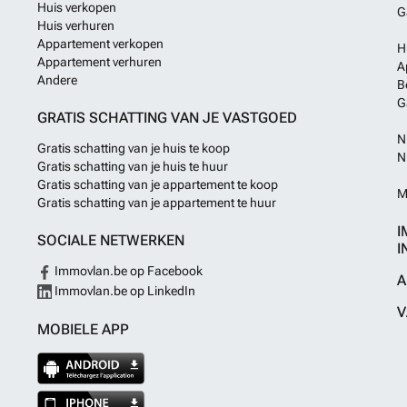
Huis verkopen
G
Huis verhuren
Appartement verkopen
H
Appartement verhuren
A
Andere
B
G
GRATIS SCHATTING VAN JE VASTGOED
N
Gratis schatting van je huis te koop
N
Gratis schatting van je huis te huur
Gratis schatting van je appartement te koop
M
Gratis schatting van je appartement te huur
I
SOCIALE NETWERKEN
I
Immovlan.be op Facebook
A
Immovlan.be op LinkedIn
V
MOBIELE APP