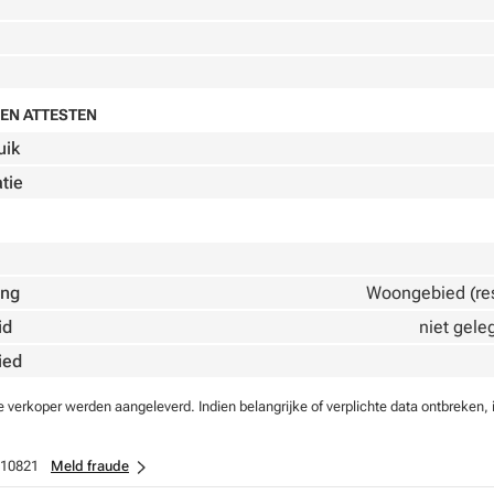
EN ATTESTEN
uik
atie
ing
Woongebied (resi
id
niet gele
ied
verkoper werden aangeleverd. Indien belangrijke of verplichte data ontbreken, 
10821
Meld fraude