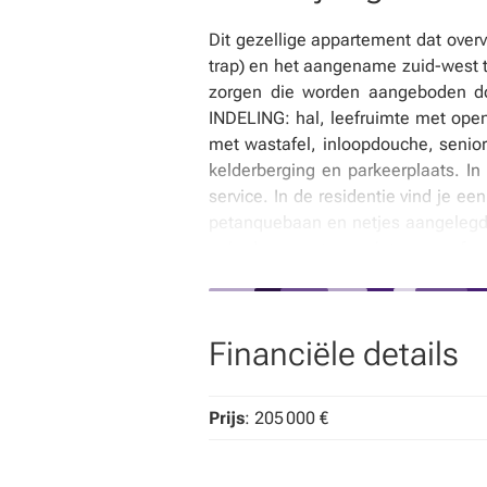
Dit gezellige appartement dat overvl
trap) en het aangename zuid-west t
zorgen die worden aangeboden doo
INDELING: hal, leefruimte met ope
met wastafel, inloopdouche, senior
kelderberging en parkeerplaats. I
service. In de residentie vind je 
petanquebaan en netjes aangelegde
geboden om te genieten van facul
woonassistente langs bij wie je s
dringende gevallen. Deze assistenti
groen. De autostaanplaats en de ke
Financiële details
verwarmd zwembad, petanquebaan, l
Prijs
: 205 000 €