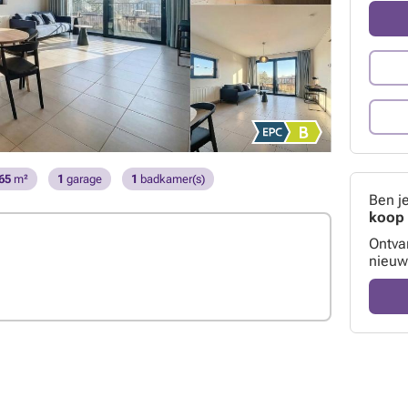
65
m²
1
garage
1
badkamer(s)
Ben j
koop 
Ontva
nieuw