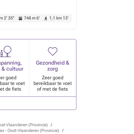
m 2' 35''
748 m 6'
1,1 km 13'
spanning,
Gezondheid &
 & cultuur
zorg
er goed
Zeer goed
baar te voet
bereikbaar te voet
et de fiets
of met de fiets
ost-Vlaanderen (Provincie)
as - Oost-Vlaanderen (Provincie)