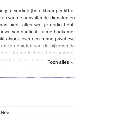
ogste verdiep (bereikbaar per lift of
eten van de aanvullende diensten en
as biedt alles wat je nodig hebt.
inval van daglicht, ruime badkamer
kt alsook over een ruime privatieve
n en te genieten van de bijkomende
met infraroodcabine, fitnessruimte,
uro/dag. Daarnaast wordt u de kans
Toon alles
ekdagen komt, indien gewenst, de
n noodoproep systeem voorzien voor
digheid, wonen bij de stad en in het
(EPC B), asbestvrij, lift aanwezig,
cteren!
Tel
: Nee