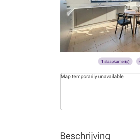
1
slaapkamer(s)
Map temporarily unavailable
Beschrijving