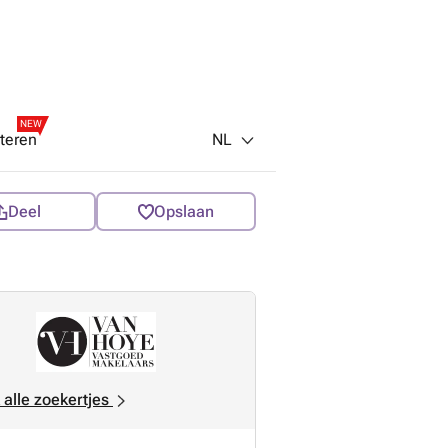
NEW
NL
teren
Deel
Opslaan
 alle zoekertjes