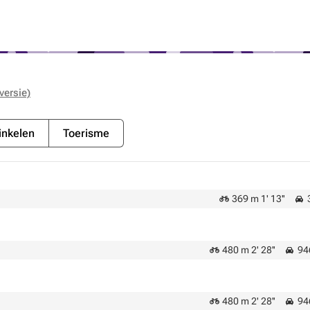
versie)
nkelen
Toerisme
369 m 1' 13''
3
480 m 2' 28''
946
480 m 2' 28''
946