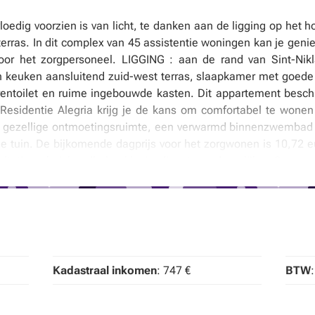
oedig voorzien is van licht, te danken aan de ligging op het ho
erras. In dit complex van 45 assistentie woningen kan je geni
r het zorgpersoneel. LIGGING : aan de rand van Sint-Nikla
n keuken aansluitend zuid-west terras, slaapkamer met goede 
entoilet en ruime ingebouwde kasten. Dit appartement beschi
n Residentie Alegria krijg je de kans om comfortabel te wone
een gezellige ontmoetingsruimte, een verwarmd binnenzwembad 
 tuin. De bijkomende dagprijs voor het zorgwonen is 10,72 e
tatieve huishoudhulp, klusjesdienst en dergelijke. Op we
teeds terecht kan met al je vragen. In het appartement is ee
e woning biedt de perfecte combinatie tussen comfort, zelfstan
lderberging zijn optioneel aan te kopen. EXTRA: Energiezuing! 
uxueus wonen. Interesse? Aarzel zeker niet om ons te conta
Kadastraal inkomen
: 747 €
BTW