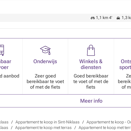
1,1 km 4'
1,3 k
baar
Onderwijs
Winkels &
Ont
voer
diensten
sport
nd aanbod
Zeer goed
Goed bereikbaar
Ze
bereikbaar te voet
te voet of met de
bereik
of met de fiets
fiets
of m
Meer info
klaas
Appartement te koop in Sint-Niklaas
Appartement te koop - O
klaas
Appartement te koop met terras
Appartement te koop met terr