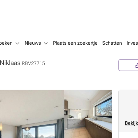
oeken
Nieuws
Plaats een zoekertje
Schatten
Inves
-Niklaas
RBV27715
Bekijk