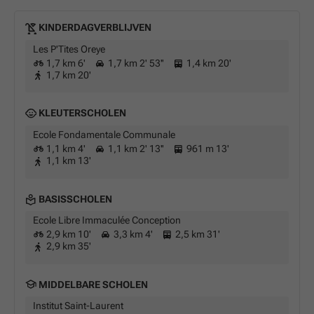
KINDERDAGVERBLIJVEN
Les P'Tites Oreye
1,7 km 6'
1,7 km 2' 53''
1,4 km 20'
1,7 km 20'
KLEUTERSCHOLEN
Ecole Fondamentale Communale
1,1 km 4'
1,1 km 2' 13''
961 m 13'
1,1 km 13'
BASISSCHOLEN
Ecole Libre Immaculée Conception
2,9 km 10'
3,3 km 4'
2,5 km 31'
2,9 km 35'
MIDDELBARE SCHOLEN
Institut Saint-Laurent