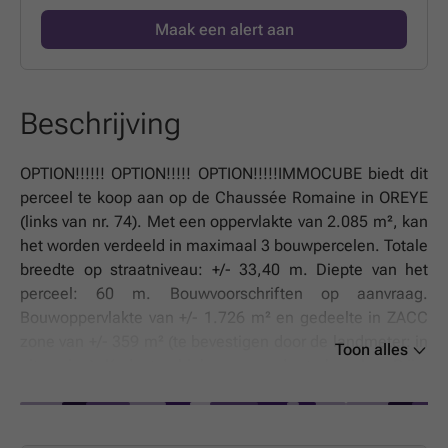
Maak een alert aan
Beschrijving
OPTION!!!!!! OPTION!!!!! OPTION!!!!!IMMOCUBE biedt dit
perceel te koop aan op de Chaussée Romaine in OREYE
(links van nr. 74). Met een oppervlakte van 2.085 m², kan
het worden verdeeld in maximaal 3 bouwpercelen. Totale
breedte op straatniveau: +/- 33,40 m. Diepte van het
perceel: 60 m. Bouwvoorschriften op aanvraag.
Bouwoppervlakte van +/- 1.726 m² en gedeelte in ZACC
zone van +/- 359 m² (te bevestigen door de landmeter: in
Toon alles
uitvoering). Kadastraal inkomen: nader te bepalen. Prijs:
Doe een bod vanaf €245,000