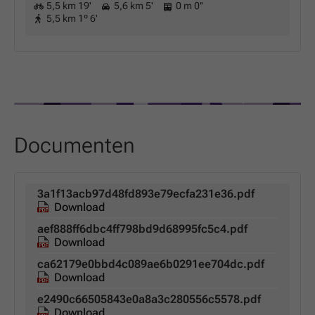
5,5 km 19'
5,6 km 5'
0 m 0''
5,5 km 1º 6'
Documenten
3a1f13acb97d48fd893e79ecfa231e36.pdf
Download
aef888ff6dbc4ff798bd9d68995fc5c4.pdf
Download
ca62179e0bbd4c089ae6b0291ee704dc.pdf
Download
e2490c66505843e0a8a3c280556c5578.pdf
Download