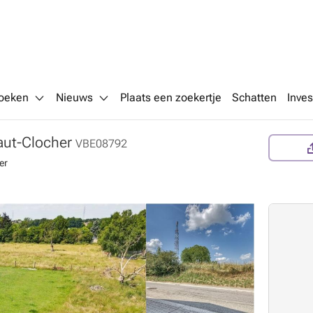
oeken
Nieuws
Plaats een zoekertje
Schatten
Inves
aut-Clocher
VBE08792
er