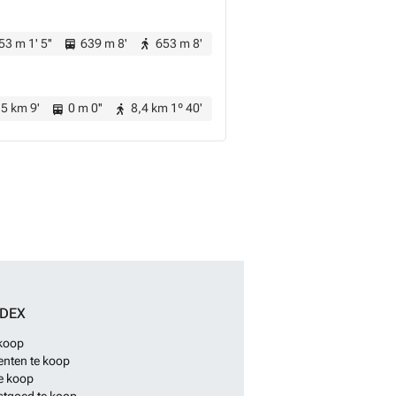
3 m 1' 5''
639 m 8'
653 m 8'
5 km 9'
0 m 0''
8,4 km 1º 40'
NDEX
 koop
nten te koop
e koop
stgoed te koop