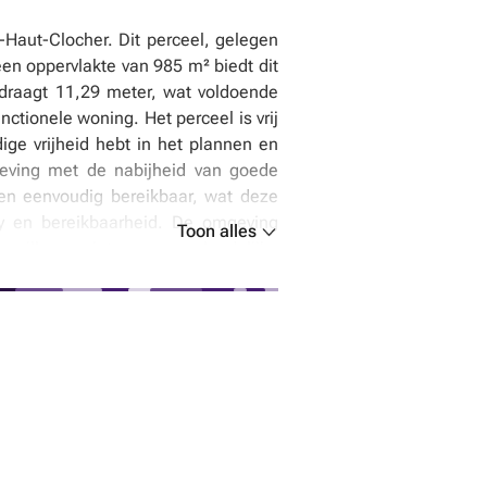
Haut-Clocher. Dit perceel, gelegen
en oppervlakte van 985 m² biedt dit
edraagt 11,29 meter, wat voldoende
nctionele woning. Het perceel is vrij
ige vrijheid hebt in het plannen en
geving met de nabijheid van goede
gen eenvoudig bereikbaar, wat deze
cy en bereikbaarheid. De omgeving
Toon alles
e willen genieten van een landelijke
et gevoelig is voor overstromingen of
r deze unieke kavel bedraagt 148.000
erceel biedt. De eigendom is vrij van
w bouwplannen te realiseren. Bent u
formatie of om een bezichtiging te
 rustige, natuurlijke omgeving met
ans in Fexhe-le-Haut-Clocher.