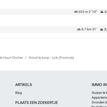
653 m 2' 10''
65
8,7 km 31'
8,
-le-Haut-Clocher
Grond te koop - Luik (Provincie)
ARTIKELS
IMMO I
Blog
Huizen te
Apparteme
PLAATS EEN ZOEKERTJE
Gronden t
Bedrijfsva