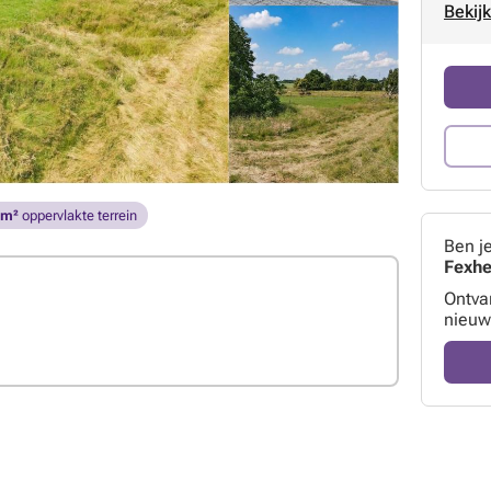
Bekijk
 m²
oppervlakte terrein
Ben j
Fexhe
Ontva
nieuw