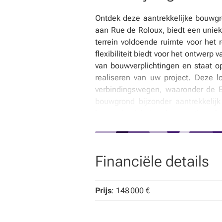
Ontdek deze aantrekkelijke bouwgr
aan Rue de Roloux, biedt een uniek
terrein voldoende ruimte voor het
flexibiliteit biedt voor het ontwerp
van bouwverplichtingen en staat op
realiseren van uw project. Deze 
verbindingswegen, waaronder de E4
bouwgrond bijzonder aantrekkelij
kenmerkt zich door haar rustige sfee
levensstijl zonder in te boeten op t
andere natuurlijke risico’s, wat ex
euro, een prijs die in verhouding st
Financiële details
huur en kan onmiddellijk worden ov
geïnteresseerd in deze interessan
plannen. Een investering in dit p
Prijs
: 148 000 €
uitstekende bereikbaarheid. We kij
* Deze tekst werd gegenereerd door ar