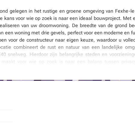
ond gelegen in het rustige en groene omgeving van Fexhe-le-
e kans voor wie op zoek is naar een ideaal bouwproject. Met e
 realiseren van uw droomwoning. De breedte van de grond b
 van een woning met drie gevels, perfect voor een moderne en fu
en voor de constructeur naar eigen keuze, waardoor u volled
locatie combineert de rust en natuur van een landelijke om
0 snelweg. Hierdoor zijn belangrijke steden en voorzienin
k maakt voor wie op zoek is naar een balans tussen priva
r en natuurlijke uitstraling, ideaal voor gezinnen of mensen di
oegankelijkheid. Bovendien ligt het perceel in een gebied dat ni
tra zekerheid biedt voor de toekomstige bouw. De vraagprijs voo
aat tot de oppervlakte en de potentiële mogelijkheden die het p
ergedragen bij akte. Dit biedt u de perfecte basis om snel u
te bouwgrond? Neem gerust contact met ons op voor meer in
erceel betekent investeren in een toekomstig thuis in een
ken ernaar uit om u verder te begeleiden bij deze mooie bouwk
tificiële intelligentie.