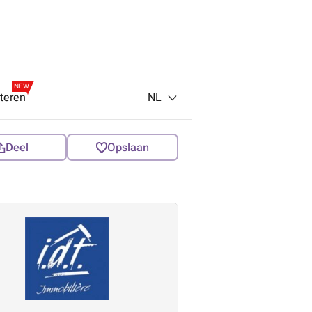
NEW
NL
teren
Deel
Opslaan