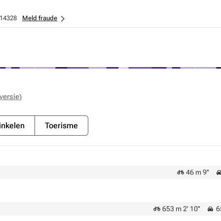
14328
Meld fraude
versie)
nkelen
Toerisme
46 m 9''
653 m 2' 10''
65