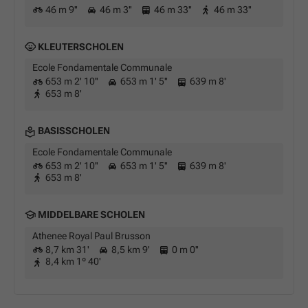
46 m 9''
46 m 3''
46 m 33''
46 m 33''
KLEUTERSCHOLEN
Ecole Fondamentale Communale
653 m 2' 10''
653 m 1' 5''
639 m 8'
653 m 8'
BASISSCHOLEN
Ecole Fondamentale Communale
653 m 2' 10''
653 m 1' 5''
639 m 8'
653 m 8'
MIDDELBARE SCHOLEN
Athenee Royal Paul Brusson
8,7 km 31'
8,5 km 9'
0 m 0''
8,4 km 1º 40'