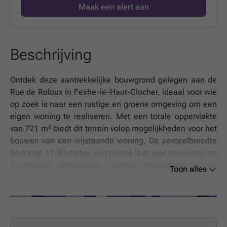
Maak een alert aan
Beschrijving
Ontdek deze aantrekkelijke bouwgrond gelegen aan de
Rue de Roloux in Fexhe-le-Haut-Clocher, ideaal voor wie
op zoek is naar een rustige en groene omgeving om een
eigen woning te realiseren. Met een totale oppervlakte
van 721 m² biedt dit terrein volop mogelijkheden voor het
bouwen van een vrijstaande woning. De perceelbreedte
bedraagt 11,30 meter, wat ruimte laat voor een ruime en
functionele architectuur, perfect afgestemd op de
Toon alles
wensen van de toekomstige eigenaar. Dit perceel is vrij
van bouwbeperkingen en komt zonder enige verplichting
tot bouwen, waardoor u alle vrijheid hebt om uw
droomhuis te ontwerpen en te realiseren. De locatie
combineert het voordeel van een landelijke setting met