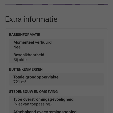
handbereik. Bij ons staat service en transparantie
centraal, en wij begeleiden u graag bij elke stap in het
aankoopproces om deze prachtige bouwgrond jouw
Extra informatie
nieuwe thuis te maken.
* Deze tekst werd gegenereerd door artificiële
intelligentie.
BASISINFORMATIE
Momenteel verhuurd
Nee
Beschikbaarheid
Bij akte
BUITENKENMERKEN
Totale grondoppervlakte
721 m²
STEDENBOUW EN OMGEVING
Type overstromingsgevoeligheid
(Niet van toepassing)
Afgebakend overstromingsgebied