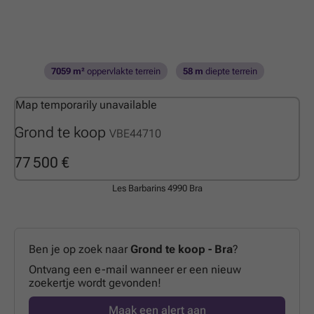
7059 m²
oppervlakte terrein
58 m
diepte terrein
Map temporarily unavailable
Grond te koop
VBE44710
77 500 €
Les Barbarins
4990 Bra
Ben je op zoek naar
Grond te koop - Bra
?
Ontvang een e-mail wanneer er een nieuw
zoekertje wordt gevonden!
Maak een alert aan