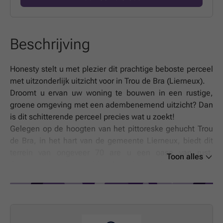
Beschrijving
Honesty stelt u met plezier dit prachtige beboste perceel
met uitzonderlijk uitzicht voor in Trou de Bra (Lierneux).
Droomt u ervan uw woning te bouwen in een rustige,
groene omgeving met een adembenemend uitzicht? Dan
is dit schitterende perceel precies wat u zoekt!
Gelegen op de hoogten van het pittoreske gehucht Trou
de Bra, in het hart van de gemeente Lierneux, biedt dit
terrein van ongeveer 70 are u een oase van rust.
Toon alles
Omgeven door bos en ideaal georiënteerd, geniet u hier
van een spectaculair panoramisch uitzicht over de vallei
van de Lienne.
Een zeldzame en bevoorrechte locatie, perfect voor een
hoofd- of tweede verblijf midden in de natuur, en toch