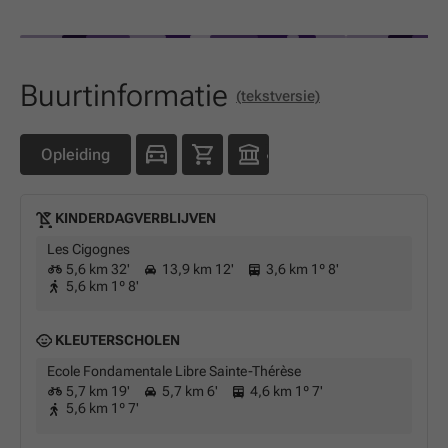
Buurtinformatie
(tekstversie)
Opleiding
KINDERDAGVERBLIJVEN
Les Cigognes
5,6 km 32'
13,9 km 12'
3,6 km 1º 8'
5,6 km 1º 8'
KLEUTERSCHOLEN
Ecole Fondamentale Libre Sainte-Thérèse
5,7 km 19'
5,7 km 6'
4,6 km 1º 7'
5,6 km 1º 7'