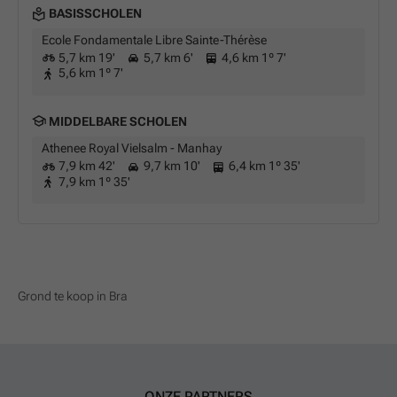
BASISSCHOLEN
Ecole Fondamentale Libre Sainte-Thérèse
5,7 km 19'
5,7 km 6'
4,6 km 1º 7'
5,6 km 1º 7'
MIDDELBARE SCHOLEN
Athenee Royal Vielsalm - Manhay
7,9 km 42'
9,7 km 10'
6,4 km 1º 35'
7,9 km 1º 35'
Grond te koop in Bra
ONZE PARTNERS