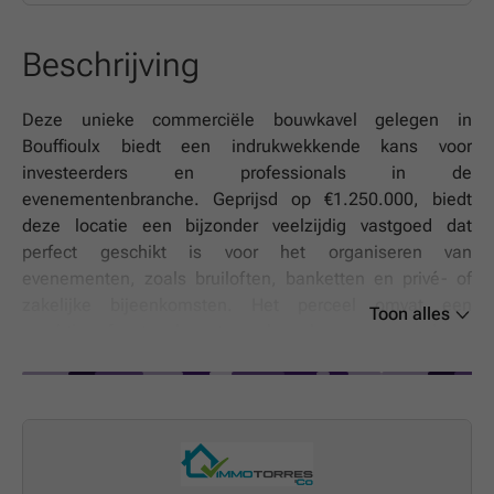
Beschrijving
Deze unieke commerciële bouwkavel gelegen in
Bouffioulx biedt een indrukwekkende kans voor
investeerders en professionals in de
evenementenbranche. Geprijsd op €1.250.000, biedt
deze locatie een bijzonder veelzijdig vastgoed dat
perfect geschikt is voor het organiseren van
evenementen, zoals bruiloften, banketten en privé- of
zakelijke bijeenkomsten. Het perceel omvat een
Toon alles
prachtige feestzaal met royale volumes en moderne
voorzieningen die direct exploiteerbaar zijn, inclusief
verwarming via vloerverwarming en een ruime hoofdzaal.
Daarnaast beschikt het over een extra bijgebouw dat kan
dienen als tweede zaal of reserve-ruimte, evenals
meerdere tuinen en terrassen die een aantrekkelijke
sfeer creëren voor gasten. Een ander belangrijk