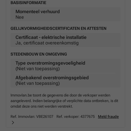
vastgoed biedt niet alleen een uitstekend rendement
BASISINFORMATIE
door de aanwezige huurwoning, maar ook een grote
Momenteel verhuurd
kans op verdere ontwikkeling en exploitatie in een
Nee
groeiende regio. De ligging nabij grote steden en de
GELIJKVORMIGHEIDSCERTIFICATEN EN ATTESTEN
moderne uitrusting maken dit aankoopmogelijk tot een
slimme keuze voor wie op zoek is naar een veelzijdig en
Certificaat - elektrische installatie
Ja, certificaat overeenkomstig
rendabel vastgoedobject. Interesse? Neem snel contact
met ons op voor meer informatie of om een bezichtiging
STEDENBOUW EN OMGEVING
te plannen, zodat u deze unieke kans niet aan u voorbij
Type overstromingsgevoeligheid
laat gaan.
(Niet van toepassing)
* Deze tekst werd gegenereerd door artificiële intelligentie.
Afgebakend overstromingsgebied
(Niet van toepassing)
Immovlan.be toont de gegevens die door de verkoper werden
aangeleverd. Indien belangrijke of verplichte data ontbreken, is dit
omdat deze ons niet werden verstrekt.
Ref. Immovlan:
VBE26107
Ref. verkoper:
4377675
Meld fraude