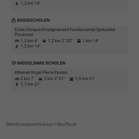
1,2 km 14'
BASISSCHOLEN
Ecole Clinique Enseignement Fondamental Spécialisé
Provincial
1,2 km 4'
1,2 km 2' 20''
1 km 14'
1,2 km 14'
MIDDELBARE SCHOLEN
Athenee Royal Pierre Paulus
2 km 7'
2 km 2' 21''
1,5 km 21'
1,7 km 21'
Bedrijfsvastgoed te koop in Bouffioulx