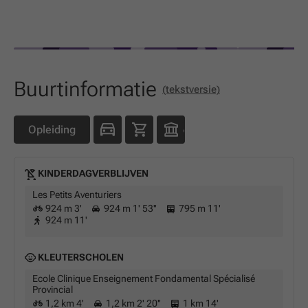
Buurtinformatie
(tekstversie)
Opleiding
KINDERDAGVERBLIJVEN
Les Petits Aventuriers
924 m 3'
924 m 1' 53''
795 m 11'
924 m 11'
KLEUTERSCHOLEN
Ecole Clinique Enseignement Fondamental Spécialisé
Provincial
1,2 km 4'
1,2 km 2' 20''
1 km 14'