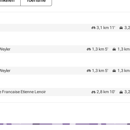
nkelen
Toerisme
3,1 km 11'
3,2
Weyler
1,3 km 5'
1,3 km 
Weyler
1,3 km 5'
1,3 km 
 Francaise Etienne Lenoir
2,8 km 10'
3,2