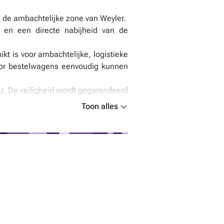
n de ambachtelijke zone van Weyler.
id en een directe nabijheid van de
kt is voor ambachtelijke, logistieke
rdoor bestelwagens eenvoudig kunnen
A). De veiligheid wordt gegarandeerd
Toon alles
jk van uw behoeften.
nroerende voorheffing.
professionele omgeving!