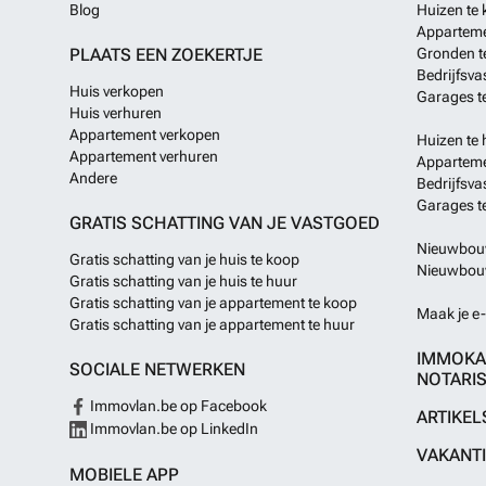
Blog
Huizen te
Apparteme
PLAATS EEN ZOEKERTJE
Gronden t
Bedrijfsva
Huis verkopen
Garages t
Huis verhuren
Appartement verkopen
Huizen te 
Appartement verhuren
Apparteme
Andere
Bedrijfsva
Garages t
GRATIS SCHATTING VAN JE VASTGOED
Nieuwbouw
Gratis schatting van je huis te koop
Nieuwbouw
Gratis schatting van je huis te huur
Gratis schatting van je appartement te koop
Maak je e-
Gratis schatting van je appartement te huur
IMMOKA
SOCIALE NETWERKEN
NOTARIS
Immovlan.be op Facebook
ARTIKEL
Immovlan.be op LinkedIn
VAKANT
MOBIELE APP