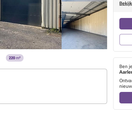
Bekijk
220
m²
Ben j
Aarle
Ontva
nieuw