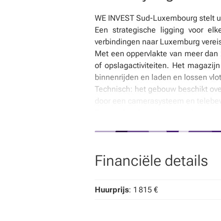
WE INVEST Sud-Luxembourg stelt u di
Een strategische ligging voor elk
verbindingen naar Luxemburg vereis
Met een oppervlakte van meer dan 20
of opslagactiviteiten. Het magazij
binnenrijden en laden en lossen vlot
Technisch: het gebouw beschikt over
door een camerasysteem en telebe
Een privéparkeerplaats is inbegrepe
Huurvoorwaarden:
Maandelijkse huurprijs van €1.500, m
Een functioneel en goed gelegen pa
Financiële details
Interesse? Neem snel contact met 
Huurprijs
: 1 815 €