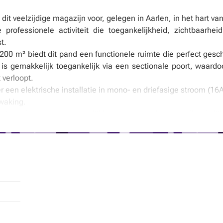
t veelzijdige magazijn voor, gelegen in Aarlen, in het hart va
e professionele activiteit die toegankelijkheid, zichtbaarhe
t.
0 m² biedt dit pand een functionele ruimte die perfect geschi
n is gemakkelijk toegankelijk via een sectionale poort, waa
 verloopt.
 een elektrische installatie in mono- en driefasige stroom (16
waking.
n in de huur, met de mogelijkheid tot extra plaatsen afhankeli
et €150 provisie voor kosten inclusief elektriciteit, water en o
nd, klaar om uw activiteit te verwelkomen in een dynamische 
ons op:
Tel
–
Contact