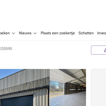
oeken
Nieuws
Plaats een zoekertje
Schatten
Inves
E03595