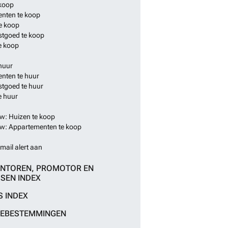
 koop
nten te koop
e koop
stgoed te koop
e koop
huur
nten te huur
stgoed te huur
e huur
: Huizen te koop
: Appartementen te koop
mail alert aan
NTOREN, PROMOTOR EN
SEN INDEX
S INDEX
IEBESTEMMINGEN