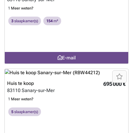
1
Meer weten?
3
slaapkamer(s)
154
m²
E-mail
Huis te koop
695 000 €
83110
Sanary-sur-Mer
1
Meer weten?
5
slaapkamer(s)