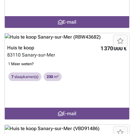
E-mail
Huis te koop
1 370 000 €
83110
Sanary-sur-Mer
1
Meer weten?
7
slaapkamer(s)
230
m²
E-mail