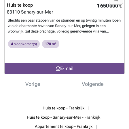
Huis te koop
1 650 000 €
83110
Sanary-sur-Mer
Slechts een paar stappen van de stranden en op twintig minuten lopen
van de charmante haven van Sanary-sur-Mer, gelegen in een
woonwijk, zal deze prachtige, volledig gerenoveerde villa van
ongeveer 170 m² u betoveren met haar warme sfeer, gedeeltelijk
zeezicht vanaf de begane grond en de aangelegde tuin van ongeveer
4
slaapkamer(s)
170
m²
1000 m². Een echte parel die het gemak biedt om alles op loopafstand
te hebben. Een zwembad, een garage, een aparte slaapkamer met
een eigen douche en toilet, een wasruimte, ruime
parkeergelegenheid, een pétanque-hof, een automatisch
E-mail
watersysteem en een gemotoriseerd hek maken dit pand compleet op
een toplocatie. Een prachtige kans die je niet mag missen. De prijs
omvat 4% makelaarskosten die door de koper moeten betalen. Voor
Vorige
Volgende
meer informatie, neem contact op: Zélia MICHEL Tel: ### E-
mail:
Meer weten?
Huis te koop - Frankrijk
Huis te koop - Sanary-sur-Mer - Frankrijk
Appartement te koop - Frankrijk