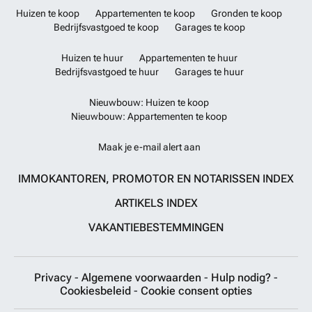
Villa • 4 Bed. • 4 Bath. • 385.34m² The Peaks Golf Villa 4BDR - 1C1 -
Huizen te koop
Appartementen te koop
Gronden te koop
V8 • EUR 3,931,000 Villa • 4 Bed. • 4 Bath. • 322m² Achter De Peaks
Bedrijfsvastgoed te koop
Garages te koop
Golf Villa Officiële website ###
Meer weten?
Huizen te huur
Appartementen te huur
Bedrijfsvastgoed te huur
Garages te huur
Nieuwbouw: Huizen te koop
Nieuwbouw: Appartementen te koop
Maak je e-mail alert aan
IMMOKANTOREN, PROMOTOR EN NOTARISSEN INDEX
ARTIKELS INDEX
VAKANTIEBESTEMMINGEN
Privacy
-
Algemene voorwaarden
-
Hulp nodig?
-
Cookiesbeleid
-
Cookie consent opties